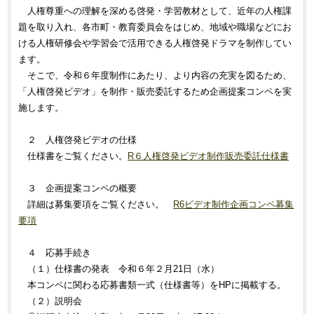
人権尊重への理解を深める啓発・学習教材として、近年の人権課
題を取り入れ、各市町・教育委員会をはじめ、地域や職場などにお
ける人権研修会や学習会で活用できる人権啓発ドラマを制作してい
ます。
そこで、令和６年度制作にあたり、より内容の充実を図るため、
「人権啓発ビデオ」を制作・販売委託するため企画提案コンペを実
施します。
２ 人権啓発ビデオの仕様
仕様書をご覧ください。
R６人権啓発ビデオ制作販売委託仕様書
３ 企画提案コンペの概要
詳細は募集要項をご覧ください。
R6ビデオ制作企画コンペ募集
要項
４ 応募手続き
（１）仕様書の発表 令和６年２月21日（水）
本コンペに関わる応募書類一式（仕様書等）をHPに掲載する。
（２）説明会