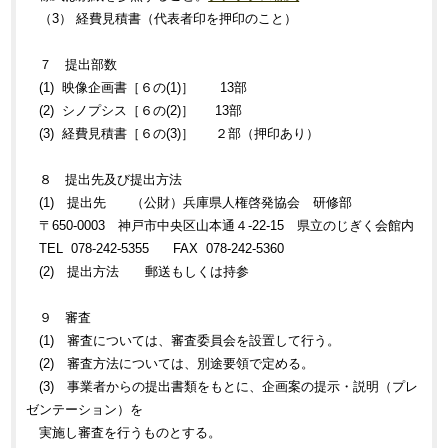
（3） 経費見積書（代表者印を押印のこと）
７ 提出部数
(1) 映像企画書［６の(1)］ 13部
(2) シノプシス［６の(2)］ 13部
(3) 経費見積書［６の(3)］ ２部（押印あり）
８ 提出先及び提出方法
(1) 提出先 （公財）兵庫県人権啓発協会 研修部
〒650-0003 神戸市中央区山本通４-22-15 県立のじぎく会館内
TEL 078-242-5355 FAX 078-242-5360
(2) 提出方法 郵送もしくは持参
９ 審査
(1) 審査については、審査委員会を設置して行う。
(2) 審査方法については、別途要領で定める。
(3) 事業者からの提出書類をもとに、企画案の提示・説明（プレ
ゼンテーション）を
実施し審査を行うものとする。