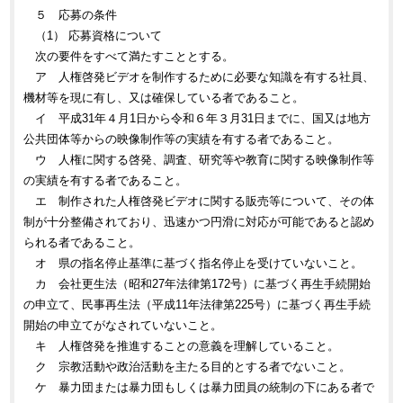
５ 応募の条件
（1） 応募資格について
次の要件をすべて満たすこととする。
ア 人権啓発ビデオを制作するために必要な知識を有する社員、
機材等を現に有し、又は確保している者であること。
イ 平成31年４月1日から令和６年３月31日までに、国又は地方
公共団体等からの映像制作等の実績を有する者であること。
ウ 人権に関する啓発、調査、研究等や教育に関する映像制作等
の実績を有する者であること。
エ 制作された人権啓発ビデオに関する販売等について、その体
制が十分整備されており、迅速かつ円滑に対応が可能であると認め
られる者であること。
オ 県の指名停止基準に基づく指名停止を受けていないこと。
カ 会社更生法（昭和27年法律第172号）に基づく再生手続開始
の申立て、民事再生法（平成11年法律第225号）に基づく再生手続
開始の申立てがなされていないこと。
キ 人権啓発を推進することの意義を理解していること。
ク 宗教活動や政治活動を主たる目的とする者でないこと。
ケ 暴力団または暴力団もしくは暴力団員の統制の下にある者で