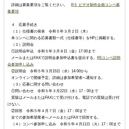
詳細は募集要項をご覧ください。
R５ ビデオ制作企画コンペ募
集要項
４ 応募手続き
（１）仕様書の発表 令和５年３月２日（木）
本コンペに関わる応募書類一式（仕様書等）をHPに掲載する。
（２）説明会
①説明会申込 令和５年３月８日（金）17:00まで
メールまたはFAXで説明会参加申込書を提出する。
R5コンペ説明
会参加申し込み
②説明会 令和５年３月15日（水）14:00から
オンラインで開催予定。詳細は参加希望者へ通知する。
（３）応募に関する問い合わせ
①問い合わせ 令和５年３月22日（水）17：00まで
質疑はメールまたはFAXにて受け付ける。電話での質疑は受け付
けない。
②回答 令和５年４月７日（金）17：00まで
全ての参加希望業者へメールまたはFAXで回答する。
（４）コンペ参加申し込み 令和５年４月11日（火）17：00まで