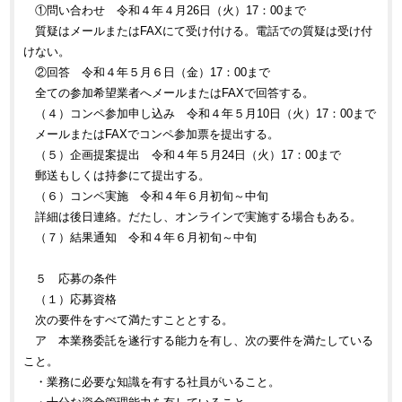
①問い合わせ 令和４年４月26日（火）17：00まで
質疑はメールまたはFAXにて受け付ける。電話での質疑は受け付
けない。
②回答 令和４年５月６日（金）
17：00まで
全ての参加希望業者へメールまたはFAXで回答する。
（４
）コンペ参加申し込み 令和４年
５月10日（火）17：00まで
メールまたはFAXでコンペ参加票を提出する。
（５）企画提案提出 令和４年５月24日（火）17：00まで
郵送もしくは持参にて提出する。
（６）コンペ実施 令和４年６月初旬～中旬
詳細は後日連絡。だたし、オンラインで実施する場合もある。
（７）結果通知 令和４年６月初旬～中旬
５ 応募の条件
（１）応募資格
次の要件をすべて満たすこととする。
ア 本業務委託を遂行する能力を有し、次の要件を満たしている
こと。
・業務に必要な知識を有する社員がいること。