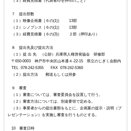
（３）経費見積書（代表者印を押印のこと）
７ 提出部数
（１）映像企画書［６の(1)］ 13部
（２）シノプシス［６の(1)］ 13部
（３）経費見積書［６の(3)］ ２部（押印あり）
８ 提出先及び提出方法
（１）提 出 先 （公財）兵庫県人権啓発協会 研修部
〒650-0003 神戸市中央区山本通４-22-15 県立のじぎく会館内
TEL 078-242-5355 FAX 078-242-5360
（２）提出方法 郵送もしくは持参
９ 審査
（１）審査については、審査委員会を設置して行う。
（２）審査方法については、別途要領で定める。
（３）事業者からの提出書類をもとに、企画案の提示・説明（プ
レゼンテーション）を実施し審査を行うものとする。
10 審査日時