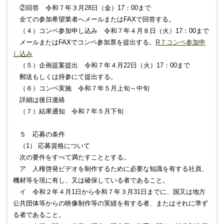
②回答 令和７年３月28日（金）17：00まで
全ての参加希望業者へメールまたはFAXで回答する。
（４）コンペ参加申し込み 令和７年４月８日（火）17：00まで
メールまたはFAXでコンペ参加票を提出する。
R７コンペ参加申
し込み
（５）企画提案提出 令和７年４月22日（火）17：00まで
郵送もしくは持参にて提出する。
（６）コンペ実施 令和７年５月上旬～中旬
詳細は後日連絡
（７）結果通知 令和７年５月下旬
５ 応募の条件
（1） 応募資格について
次の要件をすべて満たすこととする。
ア 人権啓発ビデオを制作するために必要な知識を有する社員、
機材等を現に有し、又は確保している者であること。
イ 令和２年４月1日から令和７年３月31日までに、国又は地方
公共団体等からの映像制作等の実績を有する者、またはそれに準ず
る者であること。