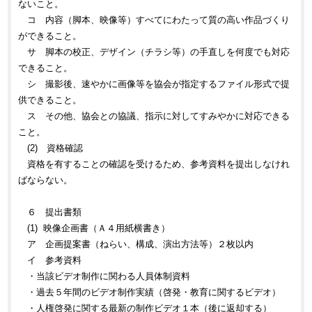
ないこと。
コ 内容（脚本、映像等）すべてにわたって質の高い作品づくり
ができること。
サ 脚本の校正、デザイン（チラシ等）の手直しを何度でも対応
できること。
シ 撮影後、速やかに画像等を協会が指定するファイル形式で提
供できること。
ス その他、協会との協議、指示に対してすみやかに対応できる
こと。
(2) 資格確認
資格を有することの確認を受けるため、参考資料を提出しなけれ
ばならない。
６ 提出書類
(1) 映像企画書（Ａ４用紙横書き）
ア 企画提案書（ねらい、構成、演出方法等）２枚以内
イ 参考資料
・当該ビデオ制作に関わる人員体制資料
・過去５年間のビデオ制作実績（啓発・教育に関するビデオ）
・人権啓発に関する最新の制作ビデオ１本（後に返却する）