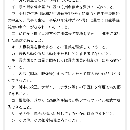
・十分な資金管理能力を有していること。
イ 県の指名停止基準に基づく指名停止を受けていないこと。
ウ 会社更生法（昭和27年法律第172号）に基づく再生手続開始
の申立て、民事再生法（平成11年法律第225号）に基づく再生手続
開始の申立てがなされていないこと。
エ 従前から国又は地方公共団体等の業務を受託し、誠実に遂行
した実績があること。
オ 人権啓発を推進することの意義を理解していること。
カ 宗教活動や政治活動を主たる目的とする者でないこと。
キ 暴力団または暴力団もしくは暴力団員の統制の下にある者で
ないこと。
ク 内容（脚本、映像等）すべてにわたって質の高い作品づくり
ができること。
ケ 脚本の校正、デザイン（チラシ等）の手直しを何度でも対応
できること。
コ 撮影後、速やかに画像等を協会が指定するファイル形式で提
供できること。
サ その他、協会の指示に対してすみやかに対応できること。
シ その他、その都度協議に応じること。