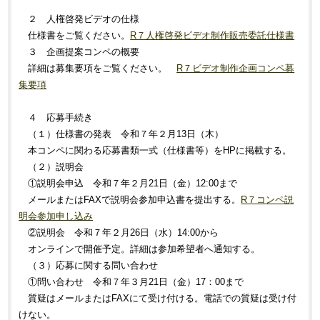
２ 人権啓発ビデオの仕様
仕様書をご覧ください。
R７人権啓発ビデオ制作販売委託仕様書
３ 企画提案コンペの概要
詳細は募集要項をご覧ください。
R７ビデオ制作企画コンペ募
集要項
４ 応募手続き
（１）仕様書の発表 令和７年２月13日（木）
本コンペに関わる応募書類一式（仕様書等）をHPに掲載する。
（２）説明会
①説明会申込 令和７年２月21日（金）12:00まで
メールまたはFAXで説明会参加申込書を提出する。
R７コンペ説
明会参加申し込み
②説明会 令和７年２月26日（水）14:00から
オンラインで開催予定。詳細は参加希望者へ通知する。
（３）応募に関する問い合わせ
①問い合わせ 令和７年３月21日（金）17：00まで
質疑はメールまたはFAXにて受け付ける。電話での質疑は受け付
けない。