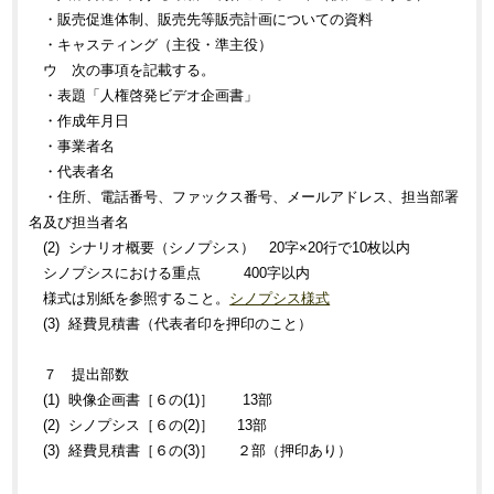
・販売促進体制、販売先等販売計画についての資料
・キャスティング（主役・準主役）
ウ 次の事項を記載する。
・表題「人権啓発ビデオ企画書」
・作成年月日
・事業者名
・代表者名
・住所、電話番号、ファックス番号、メールアドレス、担当部署
名及び担当者名
(2) シナリオ概要（シノプシス） 20字×20行で10枚以内
シノプシスにおける重点 400字以内
様式は別紙を参照すること。
シノプシス様式
(3) 経費見積書（代表者印を押印のこと）
７ 提出部数
(1) 映像企画書［６の(1)］ 13部
(2) シノプシス［６の(2)］ 13部
(3) 経費見積書［６の(3)］ ２部（押印あり）