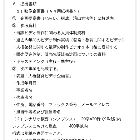
６ 提出書類
（１）映像企画書（Ａ４用紙横書き）
① 企画提案書（ねらい、構成、演出方法等）２枚以内
② 参考資料
・当該ビデオ制作に関わる人員体制資料
・過去５年間のビデオ制作実績（啓発・教育に関するビデオ）
・人権啓発に関する最新の制作ビデオ１本（後に返却する）
・販売促進体制、販売先等販売計画についての資料
・キャスティング（主役・準主役）
③ 次の事項を記載する。
・表題「人権啓発ビデオ企画書」
・作成年月日
・事業者名
・代表者名
・住所、電話番号、ファックス番号、メールアドレス
・担当部署名及び担当者名
（２）シナリオ概要（シノプシス） 20字×20行で10枚以内
シノプシスにおける重点 400字以内
様式は別紙を参照すること。