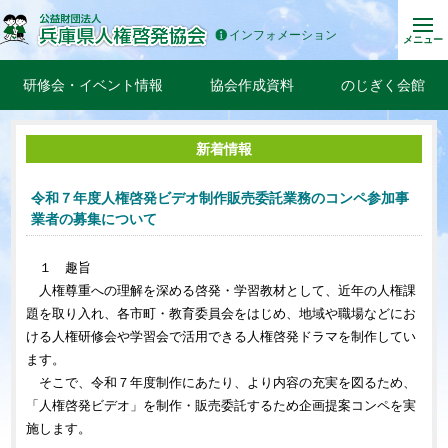
インフォメーション
メニュー
研修会・イベント情報
協会作成資料
のじぎく会館
新着情報
令和７年度人権啓発ビデオ制作販売委託業務のコンペ参加事
業者の募集について
１ 趣旨
人権尊重への理解を深める啓発・学習教材として、近年の人権課
題を取り入れ、各市町・教育委員会をはじめ、地域や職場などにお
ける人権研修会や学習会で活用できる人権啓発ドラマを制作してい
ます。
そこで、令和７年度制作にあたり、より内容の充実を図るため、
「人権啓発ビデオ」を制作・販売委託するため企画提案コンペを実
施します。