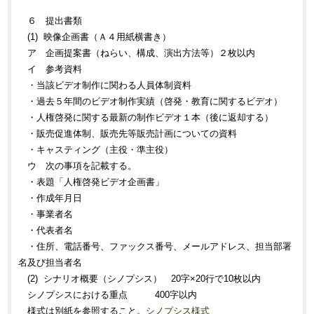
６ 提出書類
(1) 映像企画書（Ａ４用紙横書き）
ア 企画提案書（ねらい、構成、演出方法等）２枚以内
イ 参考資料
・当該ビデオ制作に関わる人員体制資料
・過去５年間のビデオ制作実績（啓発・教育に関するビデオ）
・人権啓発に関する最新の制作ビデオ１本（後に返却する）
・販売促進体制、販売先等販売計画についての資料
・キャスティング（主役・準主役）
ウ 次の事項を記載する。
・表題「人権啓発ビデオ企画書」
・作成年月日
・事業者名
・代表者名
・住所、電話番号、ファックス番号、メールアドレス、担当部署
名及び担当者名
(2) シナリオ概要（シノプシス） 20字×20行で10枚以内
シノプシスにおける重点 400字以内
様式は別紙を参照すること。
シノプシス様式