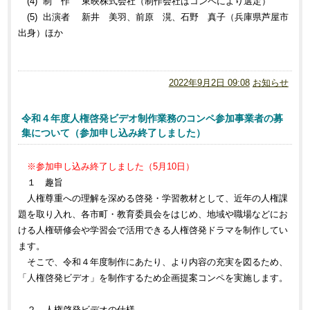
(4) 制 作 東映株式会社（制作会社はコンペにより選定）
(5) 出演者 新井 美羽、前原 滉、石野 真子（兵庫県芦屋市
出身）ほか
2022年9月2日 09:08
お知らせ
令和４年度人権啓発ビデオ制作業務のコンペ参加事業者の募
集について（参加申し込み終了しました）
※参加申し込み終了しました（5月10日）
１ 趣旨
人権尊重への理解を深める啓発・学習教材として、近年の人権課
題を取り入れ、各市町・教育委員会をはじめ、地域や職場などにお
ける人権研修会や学習会で活用できる人権啓発ドラマを制作してい
ます。
そこで、令和４年度制作にあたり、より内容の充実を図るため、
「人権啓発ビデオ」を制作するため企画提案コンペを実施します。
２ 人権啓発ビデオの仕様