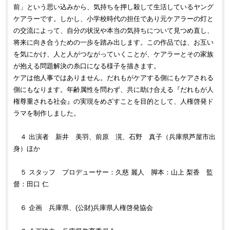
前」という思い込みから、気持ちを押し殺して生活しているヤング
ケアラーです。しかし、小学校時代の担任であり元ケアラーの灯と
の交流によって、自分の状況や本当の気持ちについて見つめ直し、
将来に向き合うための一歩を踏み出します。この作品では、お互い
を気にかけ、人と人がつながっていくことが、ケアラーとその家族
が抱える問題解決の糸口になる様子を描きます。
ケアは他人事ではありません。だれもがケアする側にもケアされる
側にもなります。年齢属性を問わず、共に助け合える『だれもが人
権尊重される社会』の実現をめざすことを目的として、人権啓発ド
ラマを制作しました。
４ 出演者 新井 美羽、前原 滉、石野 真子（兵庫県芦屋市出
身）ほか
５ スタッフ プロデューサー：久慈 麗人 脚本：山上 梨香 監
督：田口 仁
６ 企画 兵庫県、(公財)兵庫県人権啓発協会