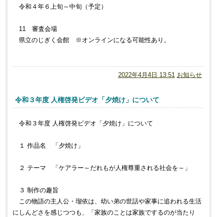
令和４年６上旬～中旬（予定）
11 審査会場
県立のじぎく会館 ※オンラインになる可能性あり。
2022年4月4日 13:51
お知らせ
令和３年度 人権啓発ビデオ「夕焼け」について
令和３年度 人権啓発ビデオ「夕焼け」について
１ 作品名 「夕焼け」
２ テーマ 「ケアラー～だれもが人権尊重される社会を～」
３ 制作の趣旨
この物語の主人公・瑠依は、幼い弟の世話や家事に追われる生活
にしんどさを感じつつも、「家族のことは家族でするのが当たり