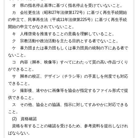
オ 県の指名停止基準に基づく指名停止を受けていないこと。
カ 会社更生法（昭和27年法律第172号）に基づく再生手続開始
の申立て、民事再生法（平成11年法律第225号）に基づく再生手続
開始の申立てがなされていないこと。
キ 人権啓発を推進することの意義を理解していること。
ク 宗教活動や政治活動を主たる目的とする者でないこと。
ケ 暴力団または暴力団もしくは暴力団員の統制の下にある者で
ないこと。
コ 内容（脚本、映像等）すべてにわたって質の高い作品づくり
ができること。
サ 脚本の校正、デザイン（チラシ等）の手直しを何度でも対応
できること。
シ 撮影後、速やかに画像等を協会が指定するファイル形式で提
供できること。
ス その他、協会との協議、指示に対してすみやかに対応できる
こと。
(2) 資格確認
資格を有することの確認を受けるため、参考資料を提出しなけれ
ばならない。