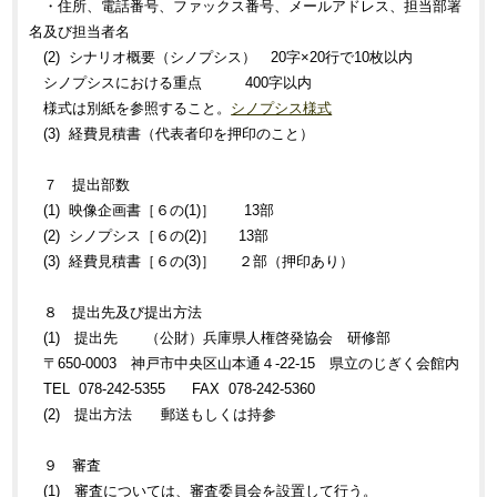
・住所、電話番号、ファックス番号、メールアドレス、担当部署
名及び担当者名
(2) シナリオ概要（シノプシス） 20字×20行で10枚以内
シノプシスにおける重点 400字以内
様式は別紙を参照すること。
シノプシス様式
(3) 経費見積書（代表者印を押印のこと）
７ 提出部数
(1) 映像企画書［６の(1)］ 13部
(2) シノプシス［６の(2)］ 13部
(3) 経費見積書［６の(3)］ ２部（押印あり）
８ 提出先及び提出方法
(1) 提出先 （公財）兵庫県人権啓発協会 研修部
〒650-0003 神戸市中央区山本通４-22-15 県立のじぎく会館内
TEL 078-242-5355 FAX 078-242-5360
(2) 提出方法 郵送もしくは持参
９ 審査
(1) 審査については、審査委員会を設置して行う。