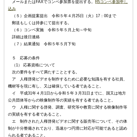
メールまたはFAXでコンペ参加票を提出する。
R5コンペ参加申し
込み
（５）企画提案提出 令和５年４月25日（火）17：00まで
郵送もしくは持参にて提出する。
（６）コンペ実施 令和５年５月上旬～中旬
詳細は後日連絡
（７）結果通知 令和５年５月下旬
５ 応募の条件
（1） 応募資格について
次の要件をすべて満たすこととする。
ア 人権啓発ビデオを制作するために必要な知識を有する社員、
機材等を現に有し、又は確保している者であること。
イ 平成31年４月1日から令和５年３月31日までに、国又は地方
公共団体等からの映像制作等の実績を有する者であること。
ウ 人権に関する啓発、調査、研究等や教育に関する映像制作等
の実績を有する者であること。
エ 制作された人権啓発ビデオに関する販売等について、その体
制が十分整備されており、迅速かつ円滑に対応が可能であると認め
られる者であること。