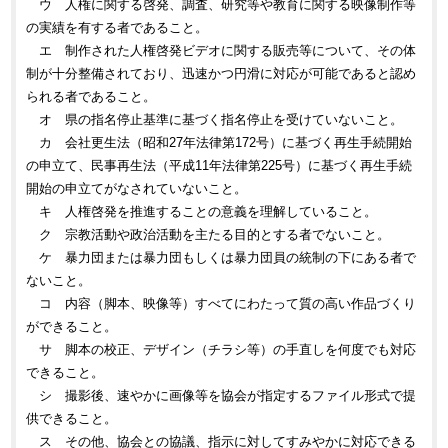
ウ 人権に関する啓発、調査、研究等や教育に関する映像制作等
の実績を有する者であること。
エ 制作された人権啓発ビデオに関する販売等について、その体
制が十分整備されており、迅速かつ円滑に対応が可能であると認め
られる者であること。
オ 県の指名停止基準に基づく指名停止を受けていないこと。
カ 会社更生法（昭和27年法律第172号）に基づく再生手続開始
の申立て、民事再生法（平成11年法律第225号）に基づく再生手続
開始の申立てがなされていないこと。
キ 人権啓発を推進することの意義を理解していること。
ク 宗教活動や政治活動を主たる目的とする者でないこと。
ケ 暴力団または暴力団もしくは暴力団員の統制の下にある者で
ないこと。
コ 内容（脚本、映像等）すべてにわたって質の高い作品づくり
ができること。
サ 脚本の校正、デザイン（チラシ等）の手直しを何度でも対応
できること。
シ 撮影後、速やかに画像等を協会が指定するファイル形式で提
供できること。
ス その他、協会との協議、指示に対してすみやかに対応できる