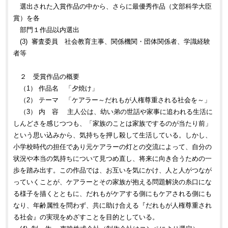
選出された入賞作品の中から、さらに最優秀作品（文部科学大臣
賞）を各
部門１作品以内選出
(3) 審査委員 社会教育主事、関係機関・団体関係者、学識経験
者等
２ 受賞作品の概要
（1） 作品名 「夕焼け」
（2） テーマ 「ケアラー～だれもが人権尊重される社会を～」
（3） 内 容 主人公は、幼い弟の世話や家事に追われる生活に
しんどさを感じつつも、「家族のことは家族でするのが当たり前」
という思い込みから、気持ちを押し殺して生活している。しかし、
小学校時代の担任であり元ケアラーの灯との交流によって、自分の
状況や本当の気持ちについて見つめ直し、将来に向き合うための一
歩を踏み出す。この作品では、お互いを気にかけ、人と人がつなが
っていくことが、ケアラーとその家族が抱える問題解決の糸口にな
る様子を描くとともに、だれもがケアする側にもケアされる側にも
なり、年齢属性を問わず、共に助け合える『だれもが人権尊重され
る社会』の実現をめざすことを目的としている。