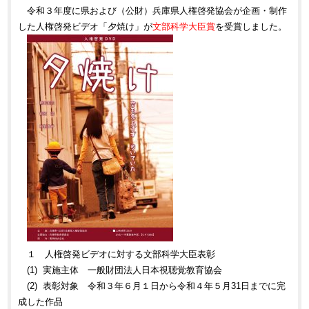
令和３年度に県および（公財）兵庫県人権啓発協会が企画・制作
した人権啓発ビデオ「夕焼け」が
文部科学大臣賞
を受賞しました。
１ 人権啓発ビデオに対する文部科学大臣表彰
(1) 実施主体 一般財団法人日本視聴覚教育協会
(2) 表彰対象 令和３年６月１日から令和４年５月31日までに完
成した作品