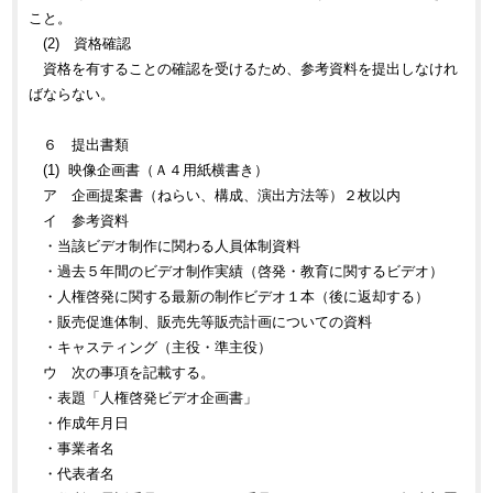
こと。
(2) 資格確認
資格を有することの確認を受けるため、参考資料を提出しなけれ
ばならない。
６ 提出書類
(1) 映像企画書（Ａ４用紙横書き）
ア 企画提案書（ねらい、構成、演出方法等）２枚以内
イ 参考資料
・当該ビデオ制作に関わる人員体制資料
・過去５年間のビデオ制作実績（啓発・教育に関するビデオ）
・人権啓発に関する最新の制作ビデオ１本（後に返却する）
・販売促進体制、販売先等販売計画についての資料
・キャスティング（主役・準主役）
ウ 次の事項を記載する。
・表題「人権啓発ビデオ企画書」
・作成年月日
・事業者名
・代表者名