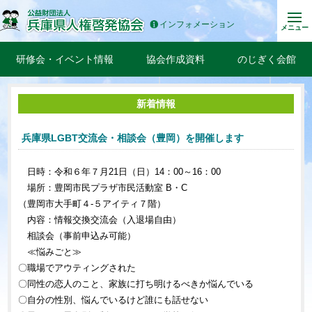
インフォメーション
メニュー
研修会・イベント情報
協会作成資料
のじぎく会館
新着情報
兵庫県LGBT交流会・相談会（豊岡）を開催します
日時：令和６年７月21日（日）14：00～16：00
場所：豊岡市民プラザ市民活動室 B・C
（豊岡市大手町４-５アイティ７階）
内容：情報交換交流会（入退場自由）
相談会（事前申込み可能）
≪悩みごと≫
〇職場でアウティングされた
〇同性の恋人のこと、家族に打ち明けるべきか悩んでいる
〇自分の性別、悩んでいるけど誰にも話せない