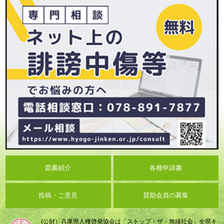
図書紹介
各種申請書
投稿・ご意見
賛助会員の募集
(公財）兵庫県人権啓発協会は「ストップ・ザ・無縁社会」全県キ