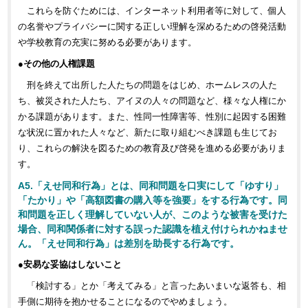
これらを防ぐためには、インターネット利用者等に対して、個人
の名誉やプライバシーに関する正しい理解を深めるための啓発活動
や学校教育の充実に努める必要があります。
●その他の人権課題
刑を終えて出所した人たちの問題をはじめ、ホームレスの人た
ち、被災された人たち、アイヌの人々の問題など、様々な人権にか
かる課題があります。また、性同一性障害等、性別に起因する困難
な状況に置かれた人々など、新たに取り組むべき課題も生じてお
り、これらの解決を図るための教育及び啓発を進める必要がありま
す。
A5.「えせ同和行為」とは、同和問題を口実にして「ゆすり」
「たかり」や「高額図書の購入等を強要」をする行為です。同
和問題を正しく理解していない人が、このような被害を受けた
場合、同和関係者に対する誤った認識を植え付けられかねませ
ん。「えせ同和行為」は差別を助長する行為です。
●安易な妥協はしないこと
「検討する」とか「考えてみる」と言ったあいまいな返答も、相
手側に期待を抱かせることになるのでやめましょう。