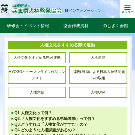
インフォメーション
メニュー
研修会・イベント情報
協会作成資料
のじぎく会館
人権文化をすすめる県民運動
人権文化をすすめる県民運動
人権週間
HYOGOヒューマンライツ作品コン
北朝鮮当局による日本人拉致問題
テスト
への取組
人権大使
人権Q&A
Q1.人権文化って何？
Q2.「人権文化をすすめる県民運動」って何？
Q3.どうすれば「人権文化がすすむ」の？
Q4.どのような人権課題があるの？