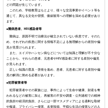
どの問題が生じています。
このため、学校教育はもとより、様々な交流事業やイベント等を
通じて、異なる文化や習慣、価値観等への理解を深める必要があり
ます。
●難病患者、HIV感染者等
難病は、原因不明で治療法が確立されていない疾患です。そのた
め、それぞれの疾患に関する情報不足による無理解からの差別や偏
見が見受けられます。
また、エイズやハンセン病などについては知識と理解が不十分な
ことから、それらの患者、元患者やHIV感染者に対する差別や偏見
が見られます。
正しい知識の普及・啓発を進め、患者、元患者に対する差別や偏
見の解消に努める必要があります。
●犯罪被害者等
犯罪被害者やその家族には、事件によって生命や健康、財産を奪
われるなどの被害に加え、再被害の不安や調査・公判過程での精神
的負担や経済的負担、さらには一部マスメディアによる過剰な取材
や報道、プライバシー侵害、名誉毀損、平穏な生活の侵害などの人