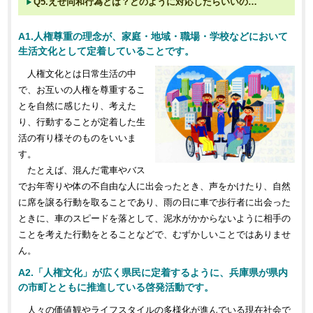
Q5.えせ同和行為とは？どのように対応したらいいの…
A1.人権尊重の理念が、家庭・地域・職場・学校などにおいて
生活文化として定着していることです。
人権文化とは日常生活の中
で、お互いの人権を尊重するこ
とを自然に感じたり、考えた
り、行動することが定着した生
活の有り様そのものをいいま
す。
たとえば、混んだ電車やバス
でお年寄りや体の不自由な人に出会ったとき、声をかけたり、自然
に席を譲る行動を取ることであり、雨の日に車で歩行者に出会った
ときに、車のスピードを落として、泥水がかからないように相手の
ことを考えた行動をとることなどで、むずかしいことではありませ
ん。
A2.「人権文化」が広く県民に定着するように、兵庫県が県内
の市町とともに推進している啓発活動です。
人々の価値観やライフスタイルの多様化が進んでいる現在社会で