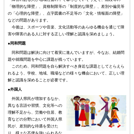
「物理的な障壁」、資格制限等の「制度的な障壁」、差別や偏見等
の「心理的な障壁」、点字図書の不足等の「文化・情報面の障壁」
などの問題があります。
今後は、スポーツや音楽、文化活動等のあらゆる機会を通じて障
害や障害のある人に対する正しい理解と認識を深めましょう。
●同和問題
同和問題は解決に向けて着実に進んでいますが、今なお、結婚問
題や就職問題を中心に課題が残っています。
このため、同和問題を自ら解決すべき身近な課題としてとらえら
れるよう、学校、地域、職場などの様々な機会において、正しい理
解と認識を深めることが必要です。
●外国人
外国人県民が増加するなか、
異なる言語や習慣、文化等への
理解不足から、労働や住居、教
育などの分野において外国人県
民が、差別的な待遇を受けた
り、様々な不便を強いられるな