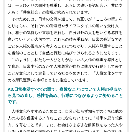
は、一人ひとりの個性を尊重し、お互いの違いを認め合い、共に支
えあう「共生社会」の実現が求められています。
そのためには、日常の交流を通して、お互いが「こころの壁」を
とりはらい、それぞれの価値観やライフスタイルの違いを受け入
れ、相手の気持ちや立場を理解し、自分以外の人を思いやる感性を
磨いていくとが大切です。これらの積み重ねが、日常の身近なでき
ごとを人権の視点から考えることにつながり、人権を尊重すること
を当然のこととして自然と行動に結びつけられるようになります。
このように、私たち一人ひとりがお互いの人権の尊重を感性とし
て育み、日常生活のなかで人権尊重が自然に態度や行動として表す
ことが文化として定着している社会をめざして、「人権文化をすす
める県民運動｣を市町とともに推進しています。
A3.日常生活すべての面で、身近なことについて人権の視点か
ら見つめ直し、感性を高め、行動につながるように努めること
です。
人権文化をすすめるためには、自分が知らず知らずのうちに他の
人の人権を侵害するようなことにならないように「相手を思う想像
力」を育むことです。また、社会はさまざまな価値観をもった人や
いろいろな年齢や国籍の人によって成りたっています。その違いを