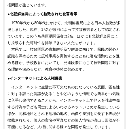
権問題が生じています。
●北朝鮮当局によって拉致された被害者等
1970年代から80年代にかけて、北朝鮮当局による日本人拉致が多
発しました。現在、17名が政府によって拉致被害者として認定され
ています。このうち兵庫県関係者は2名、ほかにも北朝鮮当局によ
り拉致された可能性を排除できない人たちがいます。
本県では、拉致問題の真相解明及び解決に向けて、県民の関心と
認識を深めるために広報事業を実施するとともに署名活動などを進
めるほか、学校教育においても、発達段階に応じて拉致問題に対す
る理解を深めるなど、教育や啓発に努めます。
●インターネットによる人権侵害
インターネットは生活に不可欠なものになっている反面、匿名性
に対する誤った認識があることやどのような情報でも簡単かつ気軽
に入手し発信できることから、インターネット上で他人を誹謗中傷
する行為や子ども同士によるいわゆるネットいじめが発生している
ほか、同和地区とされる地域の地名、画像や差別を助長する表現が
掲載されたり、個人の実名や写真などの個人情報が流出し回収が不
可能になるなど、人権に関する様々な問題が発生しています。