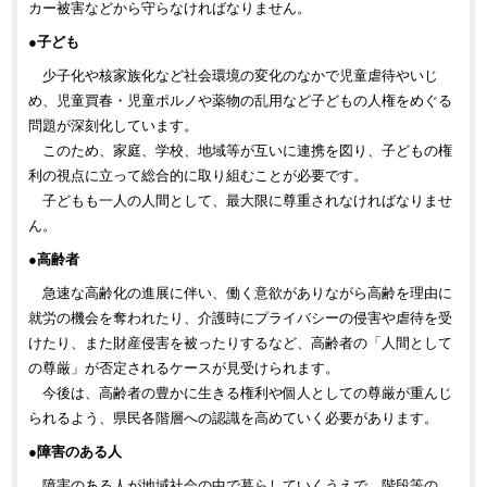
カー被害などから守らなければなりません。
●子ども
少子化や核家族化など社会環境の変化のなかで児童虐待やいじ
め、児童買春・児童ポルノや薬物の乱用など子どもの人権をめぐる
問題が深刻化しています。
このため、家庭、学校、地域等が互いに連携を図り、子どもの権
利の視点に立って総合的に取り組むことが必要です。
子どもも一人の人間として、最大限に尊重されなければなりませ
ん。
●高齢者
急速な高齢化の進展に伴い、働く意欲がありながら高齢を理由に
就労の機会を奪われたり、介護時にプライバシーの侵害や虐待を受
けたり、また財産侵害を被ったりするなど、高齢者の「人間として
の尊厳」が否定されるケースが見受けられます。
今後は、高齢者の豊かに生きる権利や個人としての尊厳が重んじ
られるよう、県民各階層への認識を高めていく必要があります。
●障害のある人
障害のある人が地域社会の中で暮らしていくうえで、階段等の