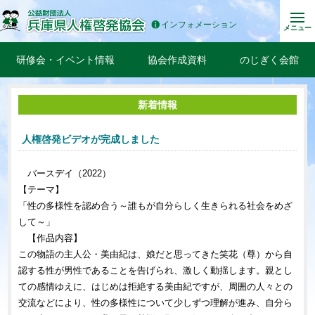
インフォメーション
メニュー
研修会・イベント情報
協会作成資料
のじぎく会館
新着情報
人権啓発ビデオが完成しました
バースデイ（2022）
【テーマ】
「性の多様性を認め合う～誰もが自分らしく生きられる社会をめざ
して～」
【作品内容】
この物語の主人公・美由紀は、娘だと思ってきた笑花（尊）から自
認する性が男性であることを告げられ、激しく動揺します。親とし
ての感情ゆえに、はじめは拒絶する美由紀ですが、周囲の人々との
交流などにより、性の多様性について少しずつ理解が進み、自分ら