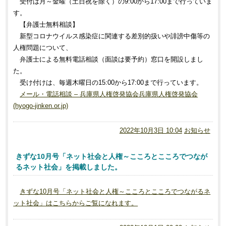
受付は月～金曜（土日祝を除く）の9:00から17:00まで行っていま
す。
【弁護士無料相談】
新型コロナウイルス感染症に関連する差別的扱いや誹謗中傷等の
人権問題について、
弁護士による無料電話相談（面談は要予約）窓口を開設しまし
た。
受け付けは、毎週木曜日の15:00から17:00まで行っています。
メール・電話相談 – 兵庫県人権啓発協会兵庫県人権啓発協会
(hyogo-jinken.or.jp)
2022年10月3日 10:04
お知らせ
きずな10月号「ネット社会と人権～こころとこころでつなが
るネット社会」を掲載しました。
きずな10月号「ネット社会と人権～こころとこころでつながるネ
ット社会」はこちらからご覧になれます。