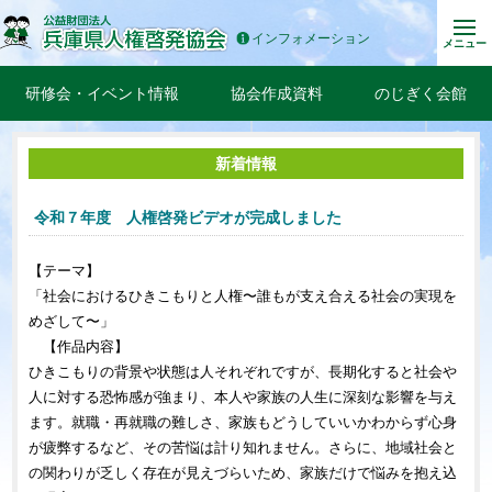
インフォメーション
メニュー
研修会・イベント情報
協会作成資料
のじぎく会館
新着情報
令和７年度 人権啓発ビデオが完成しました
【テーマ】
「社会におけるひきこもりと人権〜誰もが支え合える社会の実現を
めざして〜」
【作品内容】
ひきこもりの背景や状態は人それぞれですが、長期化すると社会や
人に対する恐怖感が強まり、本人や家族の人生に深刻な影響を与え
ます。就職・再就職の難しさ、家族もどうしていいかわからず心身
が疲弊するなど、その苦悩は計り知れません。さらに、地域社会と
の関わりが乏しく存在が見えづらいため、家族だけで悩みを抱え込