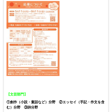
【文芸部門】
①創作（小説・童話など）分野 ②エッセイ（手記・作文を含
む）分野 ③詩分野