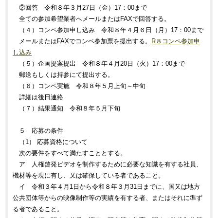
②回答 令和８年３月27日（金）17：00まで
全ての参加希望業者へメールまたはFAXで回答する。
（４）コンペ参加申し込み 令和８年４月６日（月）17：00まで
メールまたはFAXでコンペ参加票を提出する。
R８コンペ参加申
し込み
（５）企画提案提出 令和８年４月20日（火）17：00まで
郵送もしくは持参にて提出する。
（６）コンペ実施 令和８年５月上旬～中旬
詳細は後日連絡
（７）結果通知 令和８年５月下旬
５ 応募の条件
（1） 応募資格について
次の要件をすべて満たすこととする。
ア 人権啓発ビデオを制作するために必要な知識を有する社員、
機材等を現に有し、又は確保している者であること。
イ 令和３年４月1日から令和８年３月31日までに、国又は地方
公共団体等からの映像制作等の実績を有する者、またはそれに準ず
る者であること。