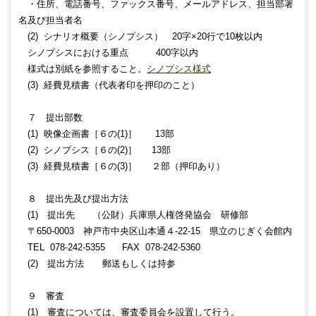
・住所、電話番号、ファックス番号、メールアドレス、担当部署
名及び担当者名
(2) シナリオ概要（シノプシス） 20字×20行で10枚以内
シノプシスにおける重点 400字以内
様式は別紙を参照すること。
シノプシス様式
(3) 経費見積書（代表者印を押印のこと）
７ 提出部数
(1) 映像企画書［６の(1)］ 13部
(2) シノプシス［６の(2)］ 13部
(3) 経費見積書［６の(3)］ ２部（押印あり）
８ 提出先及び提出方法
(1) 提出先 （公財）兵庫県人権啓発協会 研修部
〒650-0003 神戸市中央区山本通４-22-15 県立のじぎく会館内
TEL 078-242-5355 FAX 078-242-5360
(2) 提出方法 郵送もしくは持参
９ 審査
(1) 審査については、審査委員会を設置して行う。