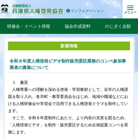
インフォメーション
メニュー
研修会・イベント情報
協会作成資料
のじぎく会館
新着情報
令和８年度人権啓発ビデオ制作販売委託業務のコンペ参加事
業者の募集について
１ 趣旨
人権尊重への理解を深める啓発・学習教材として、近年の人権課
題を取り入れ、各市町・教育委員会をはじめ、地域や職場などにお
ける人権研修会や学習会で活用できる人権啓発ドラマを制作してい
ます。
そこで、令和８年度制作にあたり、より内容の充実を図るため、
「人権啓発ビデオ」を制作・販売委託するため企画提案コンペを実
施します。