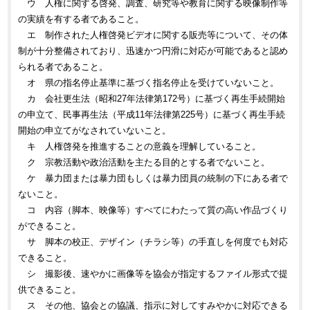
ウ 人権に関する啓発、調査、研究等や教育に関する映像制作等
の実績を有する者であること。
エ 制作された人権啓発ビデオに関する販売等について、その体
制が十分整備されており、迅速かつ円滑に対応が可能であると認め
られる者であること。
オ 県の指名停止基準に基づく指名停止を受けていないこと。
カ 会社更生法（昭和27年法律第172号）に基づく再生手続開始
の申立て、民事再生法（平成11年法律第225号）に基づく再生手続
開始の申立てがなされていないこと。
キ 人権啓発を推進することの意義を理解していること。
ク 宗教活動や政治活動を主たる目的とする者でないこと。
ケ 暴力団または暴力団もしくは暴力団員の統制の下にある者で
ないこと。
コ 内容（脚本、映像等）すべてにわたって質の高い作品づくり
ができること。
サ 脚本の校正、デザイン（チラシ等）の手直しを何度でも対応
できること。
シ 撮影後、速やかに画像等を協会が指定するファイル形式で提
供できること。
ス その他、協会との協議、指示に対してすみやかに対応できる