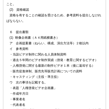
こと。
(2) 資格確認
資格を有することの確認を受けるため、参考資料を提出しなけれ
ばならない。
６ 提出書類
(1) 映像企画書（Ａ４用紙横書き）
ア 企画提案書（ねらい、構成、演出方法等）２枚以内
イ 参考資料
・当該ビデオ制作に関わる人員体制資料
・過去５年間のビデオ制作実績（啓発・教育に関するビデオ）
・人権啓発に関する最新の制作ビデオ１本（後に返却する）
・販売促進体制、販売先等販売計画についての資料
・キャスティング（主役・準主役）
ウ 次の事項を記載する。
・表題「人権啓発ビデオ企画書」
・作成年月日
・事業者名
・代表者名