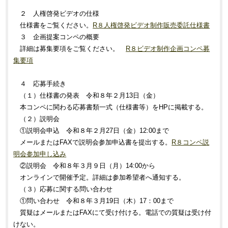
２ 人権啓発ビデオの仕様
仕様書をご覧ください。
R８人権啓発ビデオ制作販売委託仕様書
３ 企画提案コンペの概要
詳細は募集要項をご覧ください。
R８ビデオ制作企画コンペ募
集要項
４ 応募手続き
（１）仕様書の発表 令和８年２月13日（金）
本コンペに関わる応募書類一式（仕様書等）をHPに掲載する。
（２）説明会
①説明会申込 令和８年２月27日（金）12:00まで
メールまたはFAXで説明会参加申込書を提出する。
R８コンペ説
明会参加申し込み
②説明会 令和８年３月９日（月）14:00から
オンラインで開催予定。詳細は参加希望者へ通知する。
（３）応募に関する問い合わせ
①問い合わせ 令和８年３月19日（木）17：00まで
質疑はメールまたはFAXにて受け付ける。電話での質疑は受け付
けない。