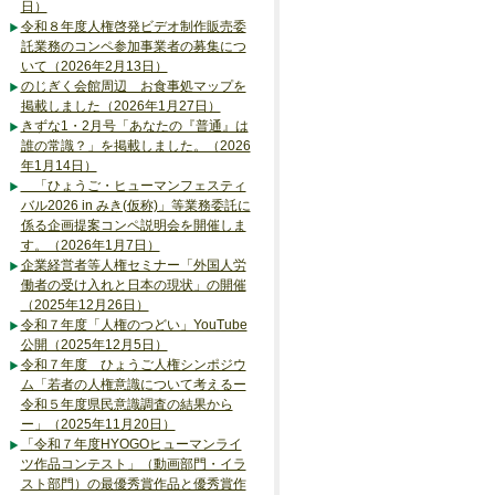
日）
令和８年度人権啓発ビデオ制作販売委
託業務のコンペ参加事業者の募集につ
いて（2026年2月13日）
のじぎく会館周辺 お食事処マップを
掲載しました（2026年1月27日）
きずな1・2月号「あなたの『普通』は
誰の常識？」を掲載しました。（2026
年1月14日）
「ひょうご・ヒューマンフェスティ
バル2026 in みき(仮称)」等業務委託に
係る企画提案コンペ説明会を開催しま
す。（2026年1月7日）
企業経営者等人権セミナー「外国人労
働者の受け入れと日本の現状」の開催
（2025年12月26日）
令和７年度「人権のつどい」YouTube
公開（2025年12月5日）
令和７年度 ひょうご人権シンポジウ
ム「若者の人権意識について考えるー
令和５年度県民意識調査の結果から
ー」（2025年11月20日）
「令和７年度HYOGOヒューマンライ
ツ作品コンテスト」（動画部門・イラ
スト部門）の最優秀賞作品と優秀賞作