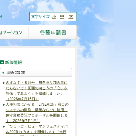
大
中
文字サイズ
小
きずな７・８月号「無自覚な加害者に
ならないで！画面の向こうの「心」を
想像してみよう」を掲載しました。
（2026年7月15日）
人権相談にかかる「LINE相談」窓口の
システムの開発・構築ならびに運用・
保守業務委託プロポーザルを開催しま
す（2026年7月1日）
「ひょうご・ヒューマンフェスティバ
ル2026 in みき」を開催します（当日