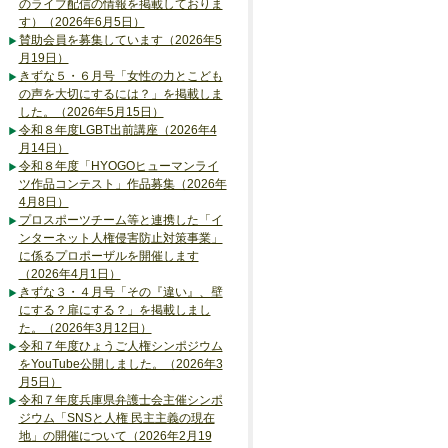
のライブ配信の情報を掲載しておりま
す）（2026年6月5日）
賛助会員を募集しています（2026年5
月19日）
きずな５・６月号「女性の力とこども
の声を大切にするには？」を掲載しま
した。（2026年5月15日）
令和８年度LGBT出前講座（2026年4
月14日）
令和８年度「HYOGOヒューマンライ
ツ作品コンテスト」作品募集（2026年
4月8日）
プロスポーツチーム等と連携した「イ
ンターネット人権侵害防止対策事業」
に係るプロポーザルを開催します
（2026年4月1日）
きずな３・４月号「その『違い』、壁
にする？扉にする？」を掲載しまし
た。（2026年3月12日）
令和７年度ひょうご人権シンポジウム
をYouTube公開しました。（2026年3
月5日）
令和７年度兵庫県弁護士会主催シンポ
ジウム「SNSと人権 民主主義の現在
地」の開催について（2026年2月19