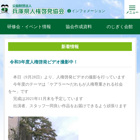
インフォメーション
メニュー
研修会・イベント情報
協会作成資料
のじぎく会館
新着情報
令和3年度人権啓発ビデオ撮影中！
本日（
9
月
28
日）より、人権啓発ビデオの撮影を行っています
今年度のテーマは「ケアラー〜だれもが人権尊重される社会
を〜」です
完成は
2021
年
11
月末を予定しています
出演者、スタッフ一同良い作品をお届けできるよう頑張ります