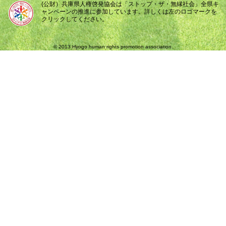
(公財）兵庫県人権啓発協会は「ストップ・ザ・無縁社会」全県キ
ャンペーンの推進に参加しています。詳しくは左のロゴマークを
クリックしてください。
© 2013 Hyogo human rights promotion association.