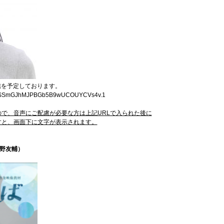
信を予定しております。
btMPSSmGJhMJPBGb5B9wUCOUYCVs4v.1
で、音声にご配慮が必要な方は上記URLで入られた後に
すと、画面下に文字が表示されます。
野友輔）