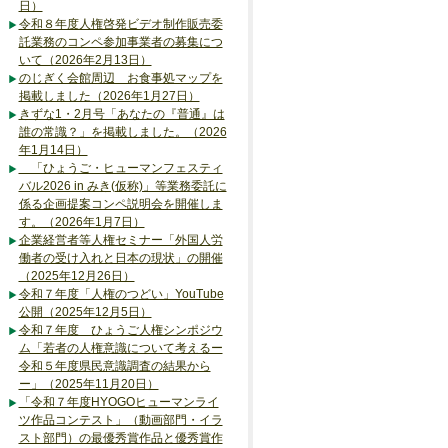
日）
令和８年度人権啓発ビデオ制作販売委
託業務のコンペ参加事業者の募集につ
いて（2026年2月13日）
のじぎく会館周辺 お食事処マップを
掲載しました（2026年1月27日）
きずな1・2月号「あなたの『普通』は
誰の常識？」を掲載しました。（2026
年1月14日）
「ひょうご・ヒューマンフェスティ
バル2026 in みき(仮称)」等業務委託に
係る企画提案コンペ説明会を開催しま
す。（2026年1月7日）
企業経営者等人権セミナー「外国人労
働者の受け入れと日本の現状」の開催
（2025年12月26日）
令和７年度「人権のつどい」YouTube
公開（2025年12月5日）
令和７年度 ひょうご人権シンポジウ
ム「若者の人権意識について考えるー
令和５年度県民意識調査の結果から
ー」（2025年11月20日）
「令和７年度HYOGOヒューマンライ
ツ作品コンテスト」（動画部門・イラ
スト部門）の最優秀賞作品と優秀賞作