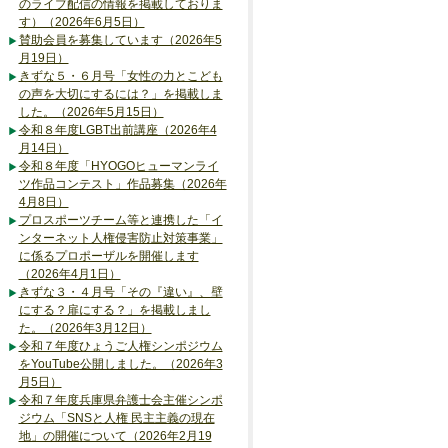
のライブ配信の情報を掲載しておりま
す）（2026年6月5日）
賛助会員を募集しています（2026年5
月19日）
きずな５・６月号「女性の力とこども
の声を大切にするには？」を掲載しま
した。（2026年5月15日）
令和８年度LGBT出前講座（2026年4
月14日）
令和８年度「HYOGOヒューマンライ
ツ作品コンテスト」作品募集（2026年
4月8日）
プロスポーツチーム等と連携した「イ
ンターネット人権侵害防止対策事業」
に係るプロポーザルを開催します
（2026年4月1日）
きずな３・４月号「その『違い』、壁
にする？扉にする？」を掲載しまし
た。（2026年3月12日）
令和７年度ひょうご人権シンポジウム
をYouTube公開しました。（2026年3
月5日）
令和７年度兵庫県弁護士会主催シンポ
ジウム「SNSと人権 民主主義の現在
地」の開催について（2026年2月19