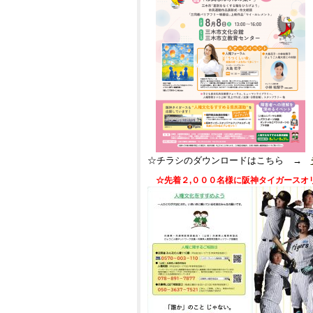
☆チラシのダウンロードはこちら　
→　
☆先着２,０００名様に阪神タイガースオ