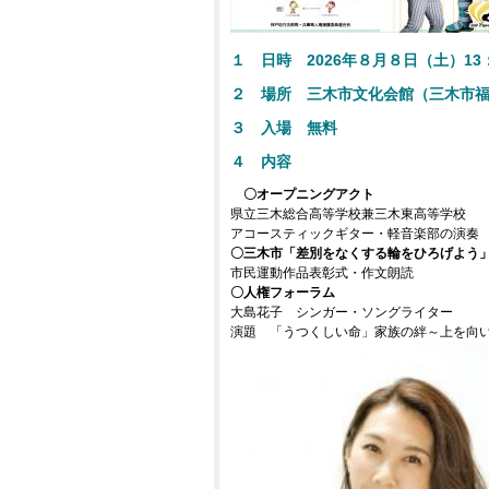
１ 日時 2026年８月８日（土）13：
２ 場所 三木市文化会館（三木市福井
３ 入場 無料
４ 内容
〇オープニングアクト
県立三木総合高等学校兼三木東高等学校
アコースティックギター・軽音楽部の演奏
〇三木市「差別をなくする輪をひろげよう
市民運動作品表彰式・作文朗読
〇人権フォーラム
大島花子 シンガー・ソングライター
演題 「うつくしい命」家族の絆～上を向