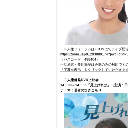
※人権フォーラムはZOOMにてライブ配
https://zoom.us/j/91203889174?pwd=
（パスコード 498404）
手話通訳・要約筆記は会場のみの対応ですの
「字幕を表示」をクリックしていただきま
〇
人権啓発DVD上映会
14：00～14：35「見上げれば」
（主演：日
テーマ：若者のひきこもり