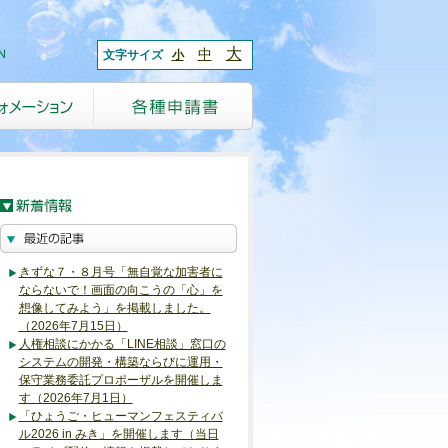
大
中
文字サイズ
小
きずな７・８月号「無自覚な加害者に
ならないで！画面の向こうの「心」を
想像してみよう」を掲載しました。
（2026年7月15日）
人権相談にかかる「LINE相談」窓口の
システムの開発・構築ならびに運用・
保守業務委託プロポーザルを開催しま
す（2026年7月1日）
「ひょうご・ヒューマンフェスティバ
ル2026 in みき」を開催します（当日