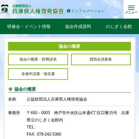
インフォメーション
メニュー
研修会・イベント情報
協会作成資料
のじぎく会館
協会の概要
協会の概要・財務諸表
賛助会員募集
各種申請書・報告書
協会の概要
名称
公益財団法人兵庫県人権啓発協会
事務所
〒650－0003 神戸市中央区山本通4丁目22番15号 兵庫
県立のじぎく会館内
TEL.
FAX. 078-242-5360