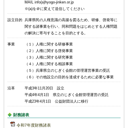
MAIL info(a)hyogo-jinken.or.jp
※(a)を＠に変えて送信してください
設立目的
兵庫県民の人権意識の高揚を図るため、研修、啓発等に
関する諸事業を行い、同和問題をはじめとする人権問題
の解決に寄与することを目的とする。
事業
（１）人権に関する研修事業
（２）人権に関する啓発事業
（３）人権に関する研究事業
（４）人権に関する相談事業
（５）兵庫県立のじぎく会館の管理運営事業の受託
（６）その他設立の目的を達成するために必要な事業
沿革
平成3年11月20日 設立
平成4年4月1日 県立のじぎく会館管理運営の受託
平成23年4月1日 公益財団法人に移行
財務諸表
令和7年度財務諸表