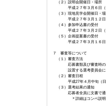
（２）説明会開催日・場所
平成２７年３月６日（金）
（３）現地見学会開催日・場
平成２７年３月１２日
（４）参加申込書の受付
平成２７年３月２日（
（５）企画提案書の受付
平成２７年３月１６日
７ 審査等について
（１）審査方法
応募書類及び審査時のプレ
設置する
選考
委員会に
（２）審査日程
平成
27
年４月中旬（
（３）選考結果の通知
応募者全員に文書で通知
＊詳細はコンペ説明会時