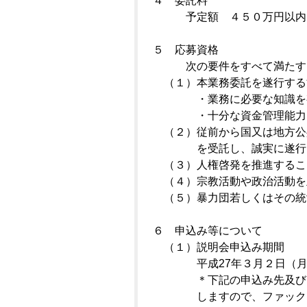
４ 委託料
予定額 ４５０万円以内
５ 応募資格
次の要件をすべて満たす
（１）本業務委託を遂行する
・業務に必要な知識を有
・十分な資金管理能力を
（２）従前から国又は地方公
を受託し、誠実に
遂行
（３）人権啓発を推進するこ
（４）宗教活動や政治活動を
（５）暴力団若しくはその統
６ 申込み等について
（１）説明会申込み期間
平成
27
年３月２日（
＊下記の申込み先及び問合
しますので、
ファック