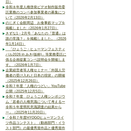
日）
令和８年度人権啓発ビデオ制作販売委
託業務のコンペ参加事業者の募集につ
いて（2026年2月13日）
のじぎく会館周辺 お食事処マップを
掲載しました（2026年1月27日）
きずな1・2月号「あなたの『普通』は
誰の常識？」を掲載しました。（2026
年1月14日）
「ひょうご・ヒューマンフェスティ
バル2026 in みき(仮称)」等業務委託に
係る企画提案コンペ説明会を開催しま
す。（2026年1月7日）
企業経営者等人権セミナー「外国人労
働者の受け入れと日本の現状」の開催
（2025年12月26日）
令和７年度「人権のつどい」YouTube
公開（2025年12月5日）
令和７年度 ひょうご人権シンポジウ
ム「若者の人権意識について考えるー
令和５年度県民意識調査の結果から
ー」（2025年11月20日）
「令和７年度HYOGOヒューマンライ
ツ作品コンテスト」（動画部門・イラ
スト部門）の最優秀賞作品と優秀賞作