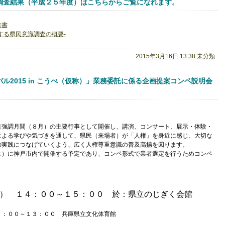
調査結果（平成２５年度）はこちらからご覧になれます。
告書
する県民意識調査の概要‐
2015年3月16日 13:38
未分類
2015 in こうべ（仮称）」業務委託に係る企画提案コンペ説明会
調月間（８月）の主要行事として開催し、講演、コンサート、展示・体験・
による学びや気づきを通して、県民（来場者）が「人権」を身近に感じ、大切な
の実践につなげていくよう、広く人権尊重意識の普及高揚を図ります。
に神戸市内で開催する予定であり、コンペ形式で業者選定を行うため
コンペ
 １４：００～１５：００ 於：県立のじぎく会館
００～１３：００ 兵庫県立文化体育館