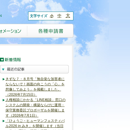
大
中
文字サイズ
小
きずな７・８月号「無自覚な加害者に
ならないで！画面の向こうの「心」を
想像してみよう」を掲載しました。
（2026年7月15日）
人権相談にかかる「LINE相談」窓口の
システムの開発・構築ならびに運用・
保守業務委託プロポーザルを開催しま
す（2026年7月1日）
「ひょうご・ヒューマンフェスティバ
ル2026 in みき」を開催します（当日