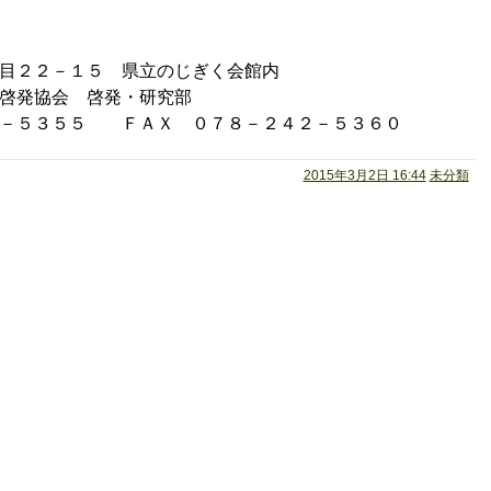
２２－１５ 県立のじぎく会館内
発協会 啓発・研究部
５３５５ ＦＡＸ ０７８－２４２－５３６０
2015年3月2日 16:44
未分類