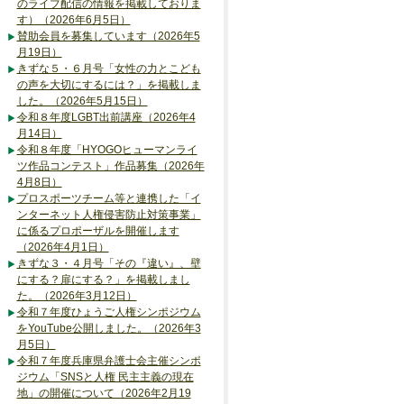
のライブ配信の情報を掲載しておりま
す）（2026年6月5日）
賛助会員を募集しています（2026年5
月19日）
きずな５・６月号「女性の力とこども
の声を大切にするには？」を掲載しま
した。（2026年5月15日）
令和８年度LGBT出前講座（2026年4
月14日）
令和８年度「HYOGOヒューマンライ
ツ作品コンテスト」作品募集（2026年
4月8日）
プロスポーツチーム等と連携した「イ
ンターネット人権侵害防止対策事業」
に係るプロポーザルを開催します
（2026年4月1日）
きずな３・４月号「その『違い』、壁
にする？扉にする？」を掲載しまし
た。（2026年3月12日）
令和７年度ひょうご人権シンポジウム
をYouTube公開しました。（2026年3
月5日）
令和７年度兵庫県弁護士会主催シンポ
ジウム「SNSと人権 民主主義の現在
地」の開催について（2026年2月19