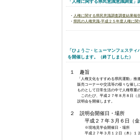
「人権に関する県民意識意識調査」
・
人権に関する県民意識調査調査結果報
・
県民の人権意識‐平成２５年度人権に関
「ひょうご・ヒューマンフェスティバル
を開催します。（終了しました）
１ 趣旨
「人権文化をすすめる県民運動」推進強
販売コーナーや
交流等の様々な催し
ものとして日常生活の中で人権
尊重
このたび、平成２７年８月８日（土）
説明会を開催
します。
２ 説明会開催日・場所
平成２７年３月６日（金）
※現地見学会開催日・場所
平成２７年３月１２日（木）１２：