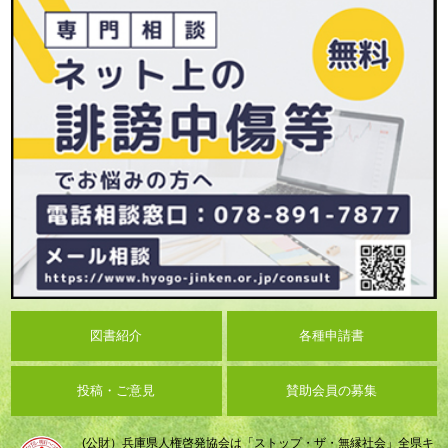
図書紹介
各種申請書
投稿・ご意見
賛助会員の募集
(公財）兵庫県人権啓発協会は「ストップ・ザ・無縁社会」全県キ