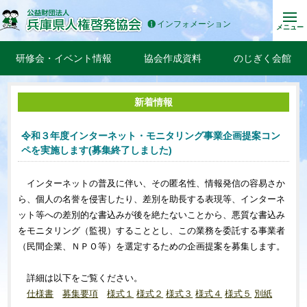
インフォメーション
メニュー
研修会・イベント情報
協会作成資料
のじぎく会館
新着情報
令和３年度インターネット・モニタリング事業企画提案コン
ペを実施します(募集終了しました)
インターネットの普及に伴い、その匿名性、情報発信の容易さか
ら、個人の名誉を侵害したり、差別を助長する表現等、インターネ
ット等への差別的な書込みが後を絶たないことから、悪質な書込み
をモニタリング（監視）することとし、この業務を委託する事業者
（民間企業、ＮＰＯ等）を選定するための企画提案を募集します。
詳細は以下をご覧ください。
仕様書
募集要項
様式１
様式２
様式３
様式４
様式５
別紙