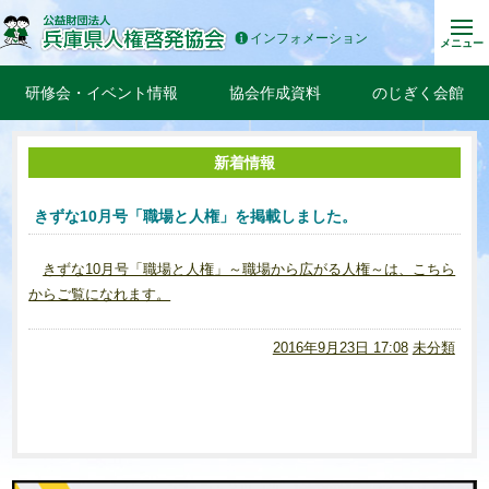
インフォメーション
メニュー
研修会・イベント情報
協会作成資料
のじぎく会館
新着情報
きずな10月号「職場と人権」を掲載しました。
きずな10月号「職場と人権」～職場から広がる人権～は、こちら
からご覧になれます。
2016年9月23日 17:08
未分類