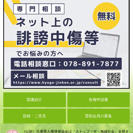
図書紹介
各種申請書
投稿・ご意見
賛助会員の募集
(公財）兵庫県人権啓発協会は「ストップ・ザ・無縁社会」全県キ