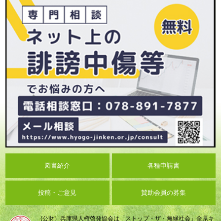
図書紹介
各種申請書
投稿・ご意見
賛助会員の募集
(公財）兵庫県人権啓発協会は「ストップ・ザ・無縁社会」全県キ