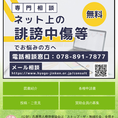
図書紹介
各種申請書
投稿・ご意見
賛助会員の募集
(公財）兵庫県人権啓発協会は「ストップ・ザ・無縁社会」全県キ