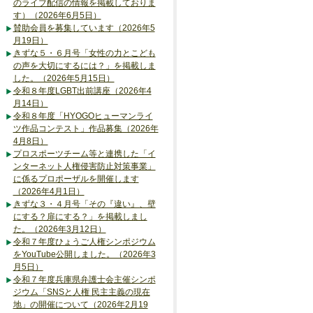
のライブ配信の情報を掲載しておりま
す）（2026年6月5日）
賛助会員を募集しています（2026年5
月19日）
きずな５・６月号「女性の力とこども
の声を大切にするには？」を掲載しま
した。（2026年5月15日）
令和８年度LGBT出前講座（2026年4
月14日）
令和８年度「HYOGOヒューマンライ
ツ作品コンテスト」作品募集（2026年
4月8日）
プロスポーツチーム等と連携した「イ
ンターネット人権侵害防止対策事業」
に係るプロポーザルを開催します
（2026年4月1日）
きずな３・４月号「その『違い』、壁
にする？扉にする？」を掲載しまし
た。（2026年3月12日）
令和７年度ひょうご人権シンポジウム
をYouTube公開しました。（2026年3
月5日）
令和７年度兵庫県弁護士会主催シンポ
ジウム「SNSと人権 民主主義の現在
地」の開催について（2026年2月19