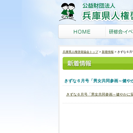
兵庫県人権啓発協会トップ
新着情報
きずな６月
きずな６月号「男女共同参画～健や
きずな６月号「男女共同参画～健やかに