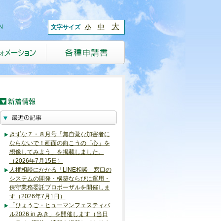
大
中
文字サイズ
小
きずな７・８月号「無自覚な加害者に
ならないで！画面の向こうの「心」を
想像してみよう」を掲載しました。
（2026年7月15日）
人権相談にかかる「LINE相談」窓口の
システムの開発・構築ならびに運用・
保守業務委託プロポーザルを開催しま
す（2026年7月1日）
「ひょうご・ヒューマンフェスティバ
ル2026 in みき」を開催します（当日