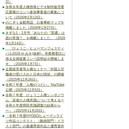
日）
令和８年度人権啓発ビデオ制作販売委
託業務のコンペ参加事業者の募集につ
いて（2026年2月13日）
のじぎく会館周辺 お食事処マップを
掲載しました（2026年1月27日）
きずな1・2月号「あなたの『普通』は
誰の常識？」を掲載しました。（2026
年1月14日）
「ひょうご・ヒューマンフェスティ
バル2026 in みき(仮称)」等業務委託に
係る企画提案コンペ説明会を開催しま
す。（2026年1月7日）
企業経営者等人権セミナー「外国人労
働者の受け入れと日本の現状」の開催
（2025年12月26日）
令和７年度「人権のつどい」YouTube
公開（2025年12月5日）
令和７年度 ひょうご人権シンポジウ
ム「若者の人権意識について考えるー
令和５年度県民意識調査の結果から
ー」（2025年11月20日）
「令和７年度HYOGOヒューマンライ
ツ作品コンテスト」（動画部門・イラ
スト部門）の最優秀賞作品と優秀賞作