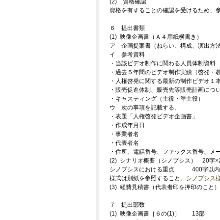
(2) 資格確認
資格を有することの確認を受けるため、
６ 提出書類
(1) 映像企画書（Ａ４用紙横書き）
ア 企画提案書（ねらい、構成、演出方
イ 参考資料
・当該ビデオ制作に関わる人員体制資料
・過去５年間のビデオ制作実績（啓発・
・人権啓発に関する最新の制作ビデオ１
・販売促進体制、販売先等販売計画につ
・キャスティング（主役・準主役）
ウ 次の事項を記載する。
・表題「人権啓発ビデオ企画書」
・作成年月日
・事業者名
・代表者名
・住所、電話番号、ファックス番号、メ
(2) シナリオ概要（シノプシス） 20字×
シノプシスにおける重点 400字以内
様式は別紙を参照すること。
シノプシス
(3) 経費見積書（代表者印を押印のこと）
７ 提出部数
(1) 映像企画書［６の(1)］ 13部