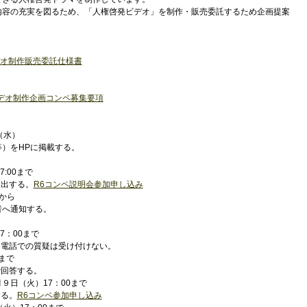
内容の充実を図るため、「人権啓発ビデオ」を制作・販売委託するため企画提案
デオ制作販売委託仕様書
ビデオ制作企画コンペ募集要項
（水）
）をHPに掲載する。
:00まで
提出する。
R6コンペ説明会参加申し込み
0から
者へ通知する。
7：00まで
。電話での質疑は受け付けない。
まで
で回答する。
９日（火）17：00まで
する。
R6コンペ参加申し込み