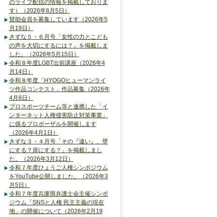
のライブ配信の情報を掲載しておりま
す）（2026年6月5日）
賛助会員を募集しています（2026年5
月19日）
きずな５・６月号「女性の力とこども
の声を大切にするには？」を掲載しま
した。（2026年5月15日）
令和８年度LGBT出前講座（2026年4
月14日）
令和８年度「HYOGOヒューマンライ
ツ作品コンテスト」作品募集（2026年
4月8日）
プロスポーツチーム等と連携した「イ
ンターネット人権侵害防止対策事業」
に係るプロポーザルを開催します
（2026年4月1日）
きずな３・４月号「その『違い』、壁
にする？扉にする？」を掲載しまし
た。（2026年3月12日）
令和７年度ひょうご人権シンポジウム
をYouTube公開しました。（2026年3
月5日）
令和７年度兵庫県弁護士会主催シンポ
ジウム「SNSと人権 民主主義の現在
地」の開催について（2026年2月19