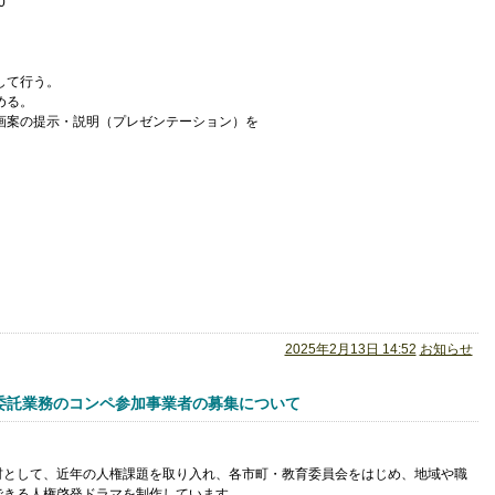
0
して行う。
める。
企画案の提示・説明（プレゼンテーション）を
2025年2月13日 14:52
お知らせ
委託業務のコンペ参加事業者の募集について
材として、近年の人権課題を取り入れ、各市町・教育委員会をはじめ、地域や職
できる人権啓発ドラマを制作しています。