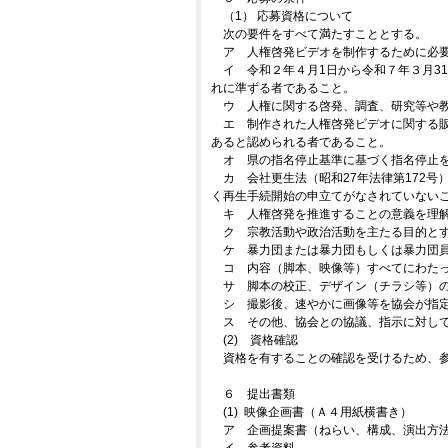
（1） 応募資格について
次の要件をすべて満たすこととする。
ア 人権啓発ビデオを制作するために必
イ 令和２年４月1日から令和７年３月3
れに準ずる者であること。
ウ 人権に関する啓発、調査、研究等や
エ 制作された人権啓発ビデオに関する
あると認められる者であること。
オ 県の指名停止基準に基づく指名停止
カ 会社更生法（昭和27年法律第172号
く再生手続開始の申立てがなされていない
キ 人権啓発を推進することの意義を理
ク 宗教活動や政治活動を主たる目的と
ケ 暴力団または暴力団もしくは暴力団
コ 内容（脚本、映像等）すべてにわた
サ 脚本の校正、デザイン（チラシ等）
シ 撮影後、速やかに画像等を協会が指
ス その他、協会との協議、指示に対し
(2) 資格確認
資格を有することの確認を受けるため、
６ 提出書類
(1) 映像企画書（Ａ４用紙横書き）
ア 企画提案書（ねらい、構成、演出方