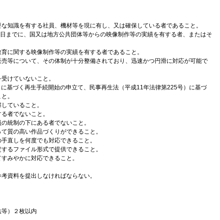
要な知識を有する社員、機材等を現に有し、又は確保している者であること。
1日までに、国又は地方公共団体等からの映像制作等の実績を有する者、またはそ
教育に関する映像制作等の実績を有する者であること。
販売等について、その体制が十分整備されており、迅速かつ円滑に対応が可能で
を受けていないこと。
）に基づく再生手続開始の申立て、民事再生法（平成11年法律第225号）に基づ
こと。
解していること。
する者でないこと。
員の統制の下にある者でないこと。
って質の高い作品づくりができること。
の手直しを何度でも対応できること。
定するファイル形式で提供できること。
てすみやかに対応できること。
参考資料を提出しなければならない。
法等）２枚以内