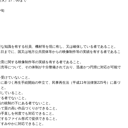
火）17：00まで
中旬
要な知識を有する社員、機材等を現に有し、又は確保している者であること。
31日までに、国又は地方公共団体等からの映像制作等の実績を有する者であるこ
教育に関する映像制作等の実績を有する者であること。
販売等について、その体制が十分整備されており、迅速かつ円滑に対応が可能で
を受けていないこと。
）に基づく再生手続開始の申立て、民事再生法（平成11年法律第225号）に基づ
こと。
解していること。
する者でないこと。
員の統制の下にある者でないこと。
って質の高い作品づくりができること。
の手直しを何度でも対応できること。
定するファイル形式で提供できること。
てすみやかに対応できること。