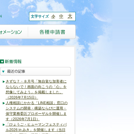
大
中
文字サイズ
小
きずな７・８月号「無自覚な加害者に
ならないで！画面の向こうの「心」を
想像してみよう」を掲載しました。
（2026年7月15日）
人権相談にかかる「LINE相談」窓口の
システムの開発・構築ならびに運用・
保守業務委託プロポーザルを開催しま
す（2026年7月1日）
「ひょうご・ヒューマンフェスティバ
ル2026 in みき」を開催します（当日