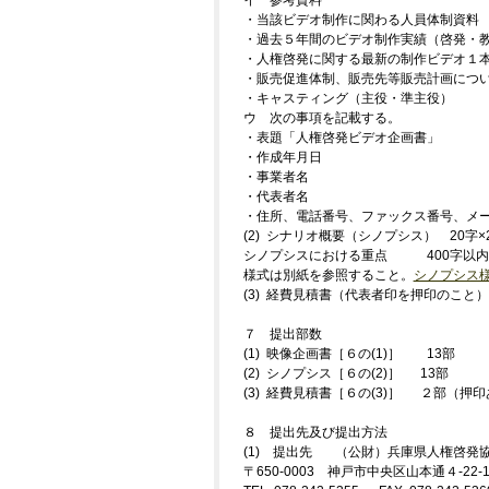
イ 参考資料
・当該ビデオ制作に関わる人員体制資料
・過去５年間のビデオ制作実績（啓発・
・人権啓発に関する最新の制作ビデオ１
・販売促進体制、販売先等販売計画につ
・キャスティング（主役・準主役）
ウ 次の事項を記載する。
・表題「人権啓発ビデオ企画書」
・作成年月日
・事業者名
・代表者名
・住所、電話番号、ファックス番号、メ
(2) シナリオ概要（シノプシス） 20字×
シノプシスにおける重点 400字以内
様式は別紙を参照すること。
シノプシス
(3) 経費見積書（代表者印を押印のこと）
７ 提出部数
(1) 映像企画書［６の(1)］ 13部
(2) シノプシス［６の(2)］ 13部
(3) 経費見積書［６の(3)］ ２部（押
８ 提出先及び提出方法
(1) 提出先 （公財）兵庫県人権啓発
〒650-0003 神戸市中央区山本通４-2