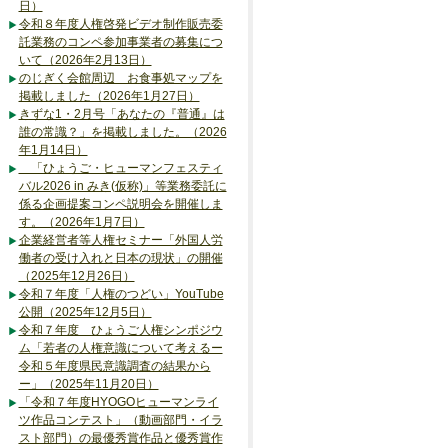
日）
令和８年度人権啓発ビデオ制作販売委
託業務のコンペ参加事業者の募集につ
いて（2026年2月13日）
のじぎく会館周辺 お食事処マップを
掲載しました（2026年1月27日）
きずな1・2月号「あなたの『普通』は
誰の常識？」を掲載しました。（2026
年1月14日）
「ひょうご・ヒューマンフェスティ
バル2026 in みき(仮称)」等業務委託に
係る企画提案コンペ説明会を開催しま
す。（2026年1月7日）
企業経営者等人権セミナー「外国人労
働者の受け入れと日本の現状」の開催
（2025年12月26日）
令和７年度「人権のつどい」YouTube
公開（2025年12月5日）
令和７年度 ひょうご人権シンポジウ
ム「若者の人権意識について考えるー
令和５年度県民意識調査の結果から
ー」（2025年11月20日）
「令和７年度HYOGOヒューマンライ
ツ作品コンテスト」（動画部門・イラ
スト部門）の最優秀賞作品と優秀賞作