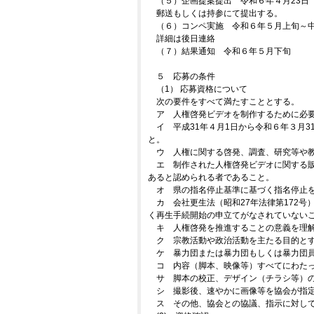
（５）企画提案提出 令和６年４月23日（
郵送もしくは持参にて提出する。
（６）コンペ実施 令和６年５月上旬～
詳細は後日連絡
（７）結果通知 令和６年５月下旬
５ 応募の条件
（1） 応募資格について
次の要件をすべて満たすこととする。
ア 人権啓発ビデオを制作するために必
イ 平成31年４月1日から令和６年３月
と。
ウ 人権に関する啓発、調査、研究等や
エ 制作された人権啓発ビデオに関する
あると認められる者であること。
オ 県の指名停止基準に基づく指名停止
カ 会社更生法（昭和27年法律第172号
く再生手続開始の申立てがなされていない
キ 人権啓発を推進することの意義を理
ク 宗教活動や政治活動を主たる目的と
ケ 暴力団または暴力団もしくは暴力団
コ 内容（脚本、映像等）すべてにわた
サ 脚本の校正、デザイン（チラシ等）
シ 撮影後、速やかに画像等を協会が指
ス その他、協会との協議、指示に対し