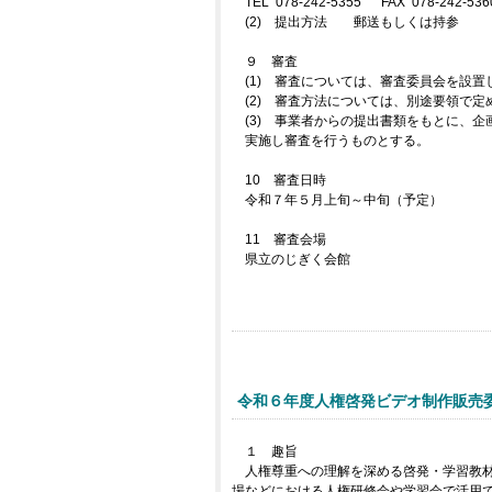
TEL 078-242-5355 FAX 078-242-536
(2) 提出方法 郵送もしくは持参
９ 審査
(1) 審査については、審査委員会を設置
(2) 審査方法については、別途要領で定
(3) 事業者からの提出書類をもとに、
実施し審査を行うものとする。
10 審査日時
令和７年５月上旬～中旬（予定）
11 審査会場
県立のじぎく会館
令和６年度人権啓発ビデオ制作販売
１ 趣旨
人権尊重への理解を深める啓発・学習教
場などにおける人権研修会や学習会で活用