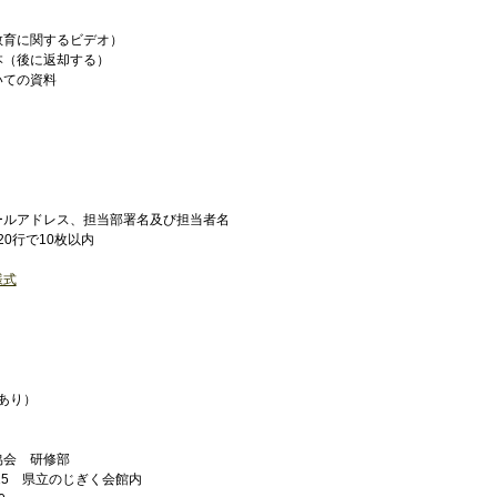
教育に関するビデオ）
本（後に返却する）
いての資料
ールアドレス、担当部署名及び担当者名
20行で10枚以内
様式
印あり）
協会 研修部
2-15 県立のじぎく会館内