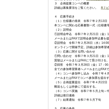
３ 企画提案コンペの概要
詳細は募集要項をご覧ください。
R７
４ 応募手続き
（１）仕様書の発表 令和７年２月13日
本コンペに関わる応募書類一式（仕様書等
（２）説明会
①説明会申込 令和７年２月21日（金）12
メールまたはFAXで説明会参加申込書を
②説明会 令和７年２月26日（水）14:0
オンラインで開催予定。詳細は参加希望
（３）応募に関する問い合わせ
①問い合わせ 令和７年３月21日（金）1
質疑はメールまたはFAXにて受け付ける
②回答 令和７年３月28日（金）17：00
全ての参加希望業者へメールまたはFAX
（４）コンペ参加申し込み 令和７年４月
メールまたはFAXでコンペ参加票を提出
（５）企画提案提出 令和７年４月22日（
郵送もしくは持参にて提出する。
（６）コンペ実施 令和７年５月上旬～
詳細は後日連絡
（７）結果通知 令和７年５月下旬
５ 応募の条件