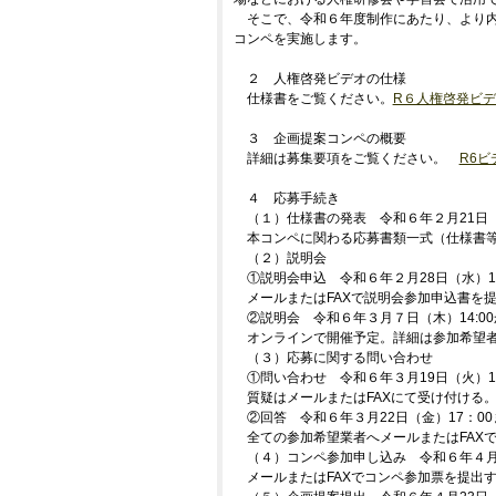
そこで、令和６年度制作にあたり、より
コンペを実施します。
２ 人権啓発ビデオの仕様
仕様書をご覧ください。
R６人権啓発ビ
３ 企画提案コンペの概要
詳細は募集要項をご覧ください。
R6
４ 応募手続き
（１）仕様書の発表 令和６年２月21日
本コンペに関わる応募書類一式（仕様書等
（２）説明会
①説明会申込 令和６年２月28日（水）17
メールまたはFAXで説明会参加申込書を
②説明会 令和６年３月７日（木）14:0
オンラインで開催予定。詳細は参加希望
（３）応募に関する問い合わせ
①問い合わせ 令和６年３月19日（火）1
質疑はメールまたはFAXにて受け付ける
②回答 令和６年３月22日（金）17：00
全ての参加希望業者へメールまたはFAX
（４）コンペ参加申し込み 令和６年４月
メールまたはFAXでコンペ参加票を提出