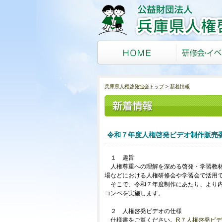
兵庫県人権啓発協会トップ
新着情報
令和７年度人権啓発ビデオ制作販売
１ 趣旨
人権尊重への理解を深める啓発・学習教
場などにおける人権研修会や学習会で活用
そこで、令和７年度制作にあたり、より
コンペを実施します。
２ 人権啓発ビデオの仕様
仕様書をご覧ください。
R７人権啓発ビ