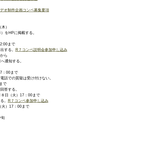
ビデオ制作企画コンペ募集要項
（木）
）をHPに掲載する。
:00まで
提出する。
R７コンペ説明会参加申し込み
0から
者へ通知する。
7：00まで
。電話での質疑は受け付けない。
まで
で回答する。
８日（火）17：00まで
する。
R７コンペ参加申し込み
火）17：00まで
中旬