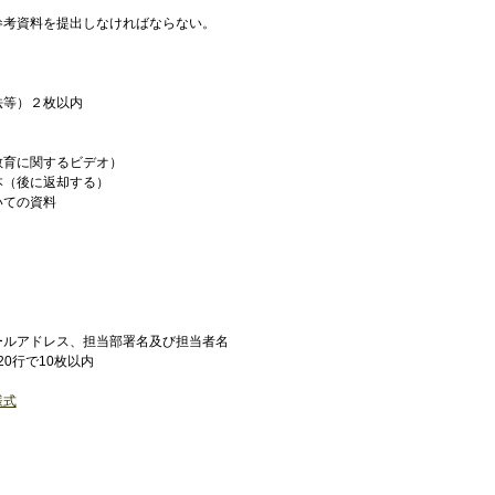
参考資料を提出しなければならない。
法等）２枚以内
教育に関するビデオ）
本（後に返却する）
いての資料
ールアドレス、担当部署名及び担当者名
20行で10枚以内
様式