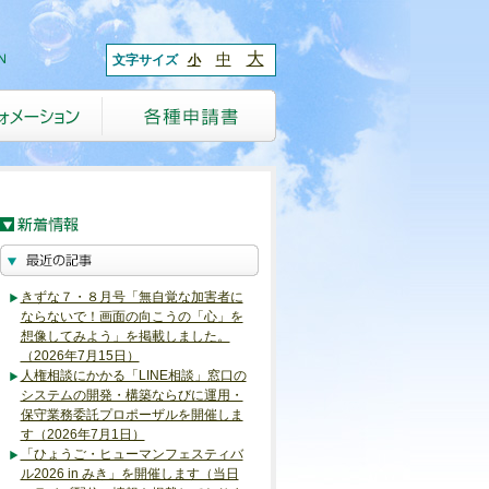
大
中
文字サイズ
小
きずな７・８月号「無自覚な加害者に
ならないで！画面の向こうの「心」を
想像してみよう」を掲載しました。
（2026年7月15日）
人権相談にかかる「LINE相談」窓口の
システムの開発・構築ならびに運用・
保守業務委託プロポーザルを開催しま
す（2026年7月1日）
「ひょうご・ヒューマンフェスティバ
ル2026 in みき」を開催します（当日