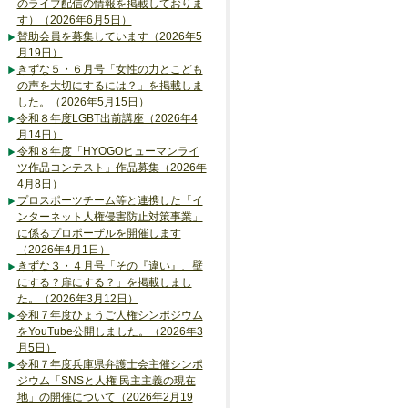
のライブ配信の情報を掲載しておりま
す）（2026年6月5日）
賛助会員を募集しています（2026年5
月19日）
きずな５・６月号「女性の力とこども
の声を大切にするには？」を掲載しま
した。（2026年5月15日）
令和８年度LGBT出前講座（2026年4
月14日）
令和８年度「HYOGOヒューマンライ
ツ作品コンテスト」作品募集（2026年
4月8日）
プロスポーツチーム等と連携した「イ
ンターネット人権侵害防止対策事業」
に係るプロポーザルを開催します
（2026年4月1日）
きずな３・４月号「その『違い』、壁
にする？扉にする？」を掲載しまし
た。（2026年3月12日）
令和７年度ひょうご人権シンポジウム
をYouTube公開しました。（2026年3
月5日）
令和７年度兵庫県弁護士会主催シンポ
ジウム「SNSと人権 民主主義の現在
地」の開催について（2026年2月19