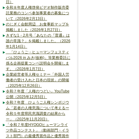
日）
令和８年度人権啓発ビデオ制作販売委
託業務のコンペ参加事業者の募集につ
いて（2026年2月13日）
のじぎく会館周辺 お食事処マップを
掲載しました（2026年1月27日）
きずな1・2月号「あなたの『普通』は
誰の常識？」を掲載しました。（2026
年1月14日）
「ひょうご・ヒューマンフェスティ
バル2026 in みき(仮称)」等業務委託に
係る企画提案コンペ説明会を開催しま
す。（2026年1月7日）
企業経営者等人権セミナー「外国人労
働者の受け入れと日本の現状」の開催
（2025年12月26日）
令和７年度「人権のつどい」YouTube
公開（2025年12月5日）
令和７年度 ひょうご人権シンポジウ
ム「若者の人権意識について考えるー
令和５年度県民意識調査の結果から
ー」（2025年11月20日）
「令和７年度HYOGOヒューマンライ
ツ作品コンテスト」（動画部門・イラ
スト部門）の最優秀賞作品と優秀賞作