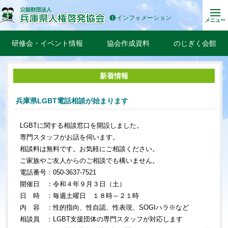
インフォメーション
メニュー
研修会・イベント情報
協会作成資料
のじぎく会館
新着情報
兵庫県LGBT電話相談が始まります
LGBTに関する相談窓口を開設しました。
専門スタッフがお話を伺います。
相談料は無料です。お気軽にご相談ください。
ご家族やご友人からのご相談でも構いません。
電話番号：050-3637-7521
開催日 ：令和４年９月３日（土）
日 時 ：毎週土曜日 １８時～２１時
内 容 ：性的指向、性自認、性表現、SOGIハラ※など
相談員 ：LGBT支援団体の専門スタッフが対応します