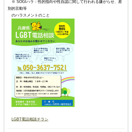
※ SOGIハラ：性的指向や性自認に関して行われる嫌がらせ、差
別的言動等
のハラスメントのこと
LGBT電話相談チラシ