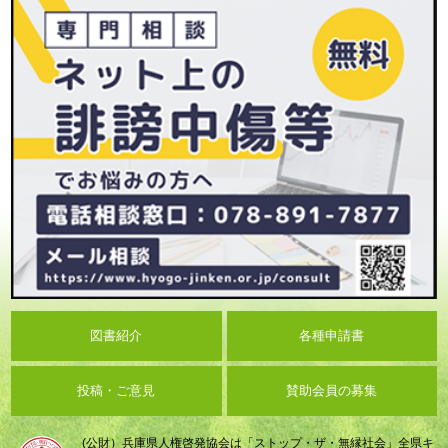
図書紹介
各種申請書
投稿・ご意見
賛助会員の募集
(公財）兵庫県人権啓発協会は「ストップ・ザ・無縁社会」全県キ