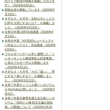
のライブ配信の情報を掲載しておりま
す）（2026年6月5日）
賛助会員を募集しています（2026年5
月19日）
きずな５・６月号「女性の力とこども
の声を大切にするには？」を掲載しま
した。（2026年5月15日）
令和８年度LGBT出前講座（2026年4
月14日）
令和８年度「HYOGOヒューマンライ
ツ作品コンテスト」作品募集（2026年
4月8日）
プロスポーツチーム等と連携した「イ
ンターネット人権侵害防止対策事業」
に係るプロポーザルを開催します
（2026年4月1日）
きずな３・４月号「その『違い』、壁
にする？扉にする？」を掲載しまし
た。（2026年3月12日）
令和７年度ひょうご人権シンポジウム
をYouTube公開しました。（2026年3
月5日）
令和７年度兵庫県弁護士会主催シンポ
ジウム「SNSと人権 民主主義の現在
地」の開催について（2026年2月19