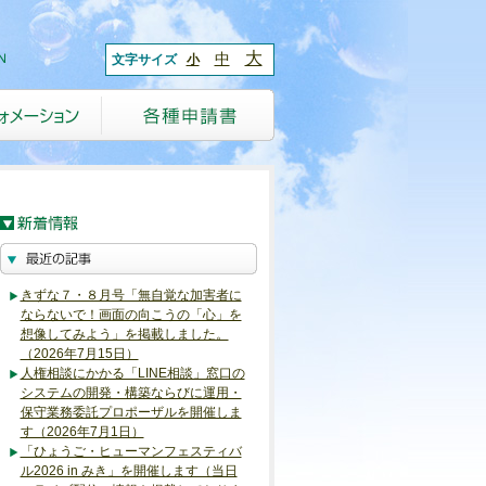
大
中
文字サイズ
小
きずな７・８月号「無自覚な加害者に
ならないで！画面の向こうの「心」を
想像してみよう」を掲載しました。
（2026年7月15日）
人権相談にかかる「LINE相談」窓口の
システムの開発・構築ならびに運用・
保守業務委託プロポーザルを開催しま
す（2026年7月1日）
「ひょうご・ヒューマンフェスティバ
ル2026 in みき」を開催します（当日