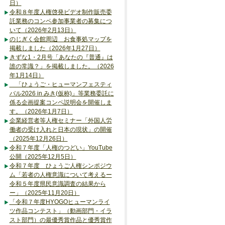
日）
令和８年度人権啓発ビデオ制作販売委
託業務のコンペ参加事業者の募集につ
いて（2026年2月13日）
のじぎく会館周辺 お食事処マップを
掲載しました（2026年1月27日）
きずな1・2月号「あなたの『普通』は
誰の常識？」を掲載しました。（2026
年1月14日）
「ひょうご・ヒューマンフェスティ
バル2026 in みき(仮称)」等業務委託に
係る企画提案コンペ説明会を開催しま
す。（2026年1月7日）
企業経営者等人権セミナー「外国人労
働者の受け入れと日本の現状」の開催
（2025年12月26日）
令和７年度「人権のつどい」YouTube
公開（2025年12月5日）
令和７年度 ひょうご人権シンポジウ
ム「若者の人権意識について考えるー
令和５年度県民意識調査の結果から
ー」（2025年11月20日）
「令和７年度HYOGOヒューマンライ
ツ作品コンテスト」（動画部門・イラ
スト部門）の最優秀賞作品と優秀賞作