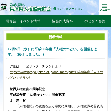
インフォメーション
メニュー
研修会・イベント情報
協会作成資料
のじぎく会館
新着情報
12月5日（水）に平成30年度「人権のつどい」を開催しま
す。（終了しました。）
詳細は、下記リンク（チラシ）より
https://www.hyogo-jinken.or.jp/document/pdf/
平成30
年度「人権の
つどい」チラシ
/
‎
世界人権宣言70周年記念
平成30年度「人権のつどい」開催要項
１ 趣 旨
「人権週間」の意義を広く県民に周知し、人権意識の普及高