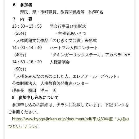
６ 参加者
県民、県・市町職員、教育関係者等 約500名
７ 内 容
13：30～13：55 開会行事及び表彰式
（25分） ・主催者あいさつ
・人権問題文芸作品「のじぎく文芸賞」表彰式
14：00～14：40 ハートフル人権コンサート
（40分） 「チキンガーリックステーキ」アカペラLIVE
14：50～16：20 人権講演会
（90分）
「人権をみんなのものにした人、エレノア・ルーズベルト」
公益財団法人 人権教育啓発推進センター
理事長 横田 洋三 氏
8 参加申し込みについて
参加申し込みの詳細は、チラシに記載しています。下記リンクを
ご参照ください。
https://www.hyogo-jinken.or.jp/document/pdf/
平成30年度「人権の
つどい」チラシ
/
‎