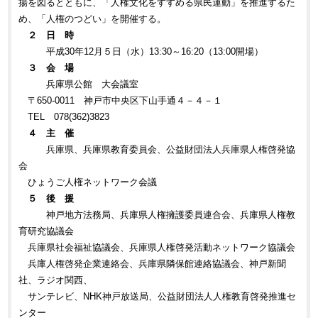
揚を図るとともに、「人権文化をすすめる県民運動」を推進するた
め、「人権のつどい」を開催する。
２ 日 時
平成30年12月５日（水）13:30～16:20（13:00開場）
３ 会 場
兵庫県公館 大会議室
〒650-0011 神戸市中央区下山手通４－４－１
TEL 078(362)3823
４ 主 催
兵庫県、兵庫県教育委員会、公益財団法人兵庫県人権啓発協
会
ひょうご人権ネットワーク会議
５ 後 援
神戸地方法務局、兵庫県人権擁護委員連合会、兵庫県人権教
育研究協議会
兵庫県社会福祉協議会、兵庫県人権啓発活動ネットワーク協議会
兵庫人権啓発企業連絡会、兵庫県隣保館連絡協議会、神戸新聞
社、ラジオ関西、
サンテレビ、NHK神戸放送局、公益財団法人人権教育啓発推進セ
ンター