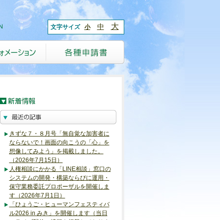
大
中
文字サイズ
小
きずな７・８月号「無自覚な加害者に
ならないで！画面の向こうの「心」を
想像してみよう」を掲載しました。
（2026年7月15日）
人権相談にかかる「LINE相談」窓口の
システムの開発・構築ならびに運用・
保守業務委託プロポーザルを開催しま
す（2026年7月1日）
「ひょうご・ヒューマンフェスティバ
ル2026 in みき」を開催します（当日