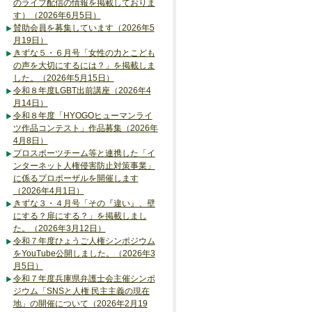
のライブ配信の情報を掲載しておりま
す）（2026年6月5日）
賛助会員を募集しています（2026年5
月19日）
きずな５・６月号「女性の力とこども
の声を大切にするには？」を掲載しま
した。（2026年5月15日）
令和８年度LGBT出前講座（2026年4
月14日）
令和８年度「HYOGOヒューマンライ
ツ作品コンテスト」作品募集（2026年
4月8日）
プロスポーツチーム等と連携した「イ
ンターネット人権侵害防止対策事業」
に係るプロポーザルを開催します
（2026年4月1日）
きずな３・４月号「その『違い』、壁
にする？扉にする？」を掲載しまし
た。（2026年3月12日）
令和７年度ひょうご人権シンポジウム
をYouTube公開しました。（2026年3
月5日）
令和７年度兵庫県弁護士会主催シンポ
ジウム「SNSと人権 民主主義の現在
地」の開催について（2026年2月19