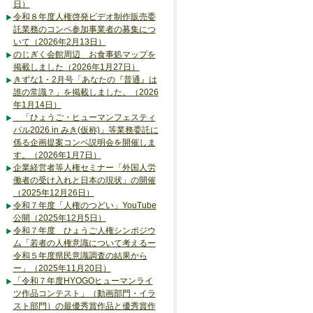
日）
令和８年度人権啓発ビデオ制作販売委
託業務のコンペ参加事業者の募集につ
いて（2026年2月13日）
のじぎく会館周辺 お食事処マップを
掲載しました（2026年1月27日）
きずな1・2月号「あなたの『普通』は
誰の常識？」を掲載しました。（2026
年1月14日）
「ひょうご・ヒューマンフェスティ
バル2026 in みき(仮称)」等業務委託に
係る企画提案コンペ説明会を開催しま
す。（2026年1月7日）
企業経営者等人権セミナー「外国人労
働者の受け入れと日本の現状」の開催
（2025年12月26日）
令和７年度「人権のつどい」YouTube
公開（2025年12月5日）
令和７年度 ひょうご人権シンポジウ
ム「若者の人権意識について考えるー
令和５年度県民意識調査の結果から
ー」（2025年11月20日）
「令和７年度HYOGOヒューマンライ
ツ作品コンテスト」（動画部門・イラ
スト部門）の最優秀賞作品と優秀賞作