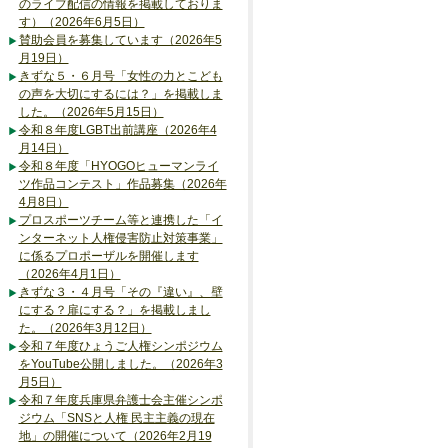
のライブ配信の情報を掲載しておりま
す）（2026年6月5日）
賛助会員を募集しています（2026年5
月19日）
きずな５・６月号「女性の力とこども
の声を大切にするには？」を掲載しま
した。（2026年5月15日）
令和８年度LGBT出前講座（2026年4
月14日）
令和８年度「HYOGOヒューマンライ
ツ作品コンテスト」作品募集（2026年
4月8日）
プロスポーツチーム等と連携した「イ
ンターネット人権侵害防止対策事業」
に係るプロポーザルを開催します
（2026年4月1日）
きずな３・４月号「その『違い』、壁
にする？扉にする？」を掲載しまし
た。（2026年3月12日）
令和７年度ひょうご人権シンポジウム
をYouTube公開しました。（2026年3
月5日）
令和７年度兵庫県弁護士会主催シンポ
ジウム「SNSと人権 民主主義の現在
地」の開催について（2026年2月19