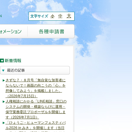
大
中
文字サイズ
小
きずな７・８月号「無自覚な加害者に
ならないで！画面の向こうの「心」を
想像してみよう」を掲載しました。
（2026年7月15日）
人権相談にかかる「LINE相談」窓口の
システムの開発・構築ならびに運用・
保守業務委託プロポーザルを開催しま
す（2026年7月1日）
「ひょうご・ヒューマンフェスティバ
ル2026 in みき」を開催します（当日