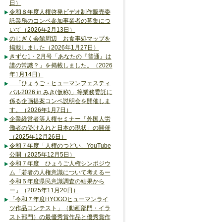
日）
令和８年度人権啓発ビデオ制作販売委
託業務のコンペ参加事業者の募集につ
いて（2026年2月13日）
のじぎく会館周辺 お食事処マップを
掲載しました（2026年1月27日）
きずな1・2月号「あなたの『普通』は
誰の常識？」を掲載しました。（2026
年1月14日）
「ひょうご・ヒューマンフェスティ
バル2026 in みき(仮称)」等業務委託に
係る企画提案コンペ説明会を開催しま
す。（2026年1月7日）
企業経営者等人権セミナー「外国人労
働者の受け入れと日本の現状」の開催
（2025年12月26日）
令和７年度「人権のつどい」YouTube
公開（2025年12月5日）
令和７年度 ひょうご人権シンポジウ
ム「若者の人権意識について考えるー
令和５年度県民意識調査の結果から
ー」（2025年11月20日）
「令和７年度HYOGOヒューマンライ
ツ作品コンテスト」（動画部門・イラ
スト部門）の最優秀賞作品と優秀賞作