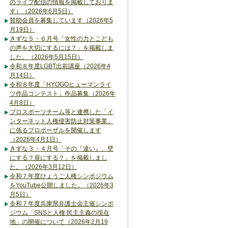
のライブ配信の情報を掲載しておりま
す）（2026年6月5日）
賛助会員を募集しています（2026年5
月19日）
きずな５・６月号「女性の力とこども
の声を大切にするには？」を掲載しま
した。（2026年5月15日）
令和８年度LGBT出前講座（2026年4
月14日）
令和８年度「HYOGOヒューマンライ
ツ作品コンテスト」作品募集（2026年
4月8日）
プロスポーツチーム等と連携した「イ
ンターネット人権侵害防止対策事業」
に係るプロポーザルを開催します
（2026年4月1日）
きずな３・４月号「その『違い』、壁
にする？扉にする？」を掲載しまし
た。（2026年3月12日）
令和７年度ひょうご人権シンポジウム
をYouTube公開しました。（2026年3
月5日）
令和７年度兵庫県弁護士会主催シンポ
ジウム「SNSと人権 民主主義の現在
地」の開催について（2026年2月19