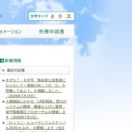
大
中
文字サイズ
小
きずな７・８月号「無自覚な加害者に
ならないで！画面の向こうの「心」を
想像してみよう」を掲載しました。
（2026年7月15日）
人権相談にかかる「LINE相談」窓口の
システムの開発・構築ならびに運用・
保守業務委託プロポーザルを開催しま
す（2026年7月1日）
「ひょうご・ヒューマンフェスティバ
ル2026 in みき」を開催します（当日