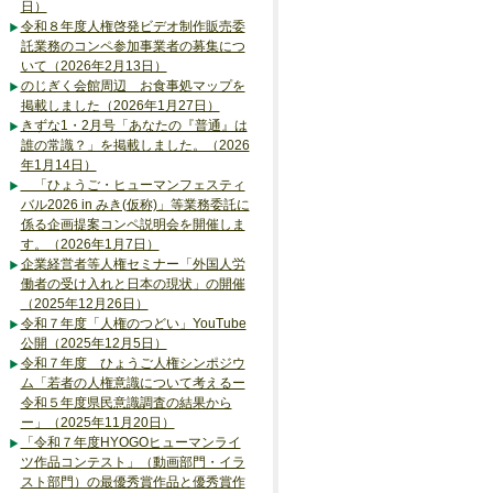
日）
令和８年度人権啓発ビデオ制作販売委
託業務のコンペ参加事業者の募集につ
いて（2026年2月13日）
のじぎく会館周辺 お食事処マップを
掲載しました（2026年1月27日）
きずな1・2月号「あなたの『普通』は
誰の常識？」を掲載しました。（2026
年1月14日）
「ひょうご・ヒューマンフェスティ
バル2026 in みき(仮称)」等業務委託に
係る企画提案コンペ説明会を開催しま
す。（2026年1月7日）
企業経営者等人権セミナー「外国人労
働者の受け入れと日本の現状」の開催
（2025年12月26日）
令和７年度「人権のつどい」YouTube
公開（2025年12月5日）
令和７年度 ひょうご人権シンポジウ
ム「若者の人権意識について考えるー
令和５年度県民意識調査の結果から
ー」（2025年11月20日）
「令和７年度HYOGOヒューマンライ
ツ作品コンテスト」（動画部門・イラ
スト部門）の最優秀賞作品と優秀賞作