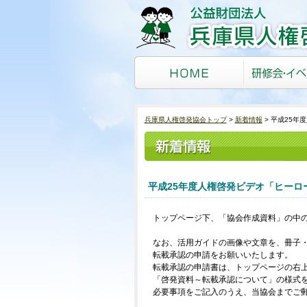
兵庫県人権啓発協会トップ
新着情報
平成25年
平成25年度人権啓発ビデオ「ヒーロ
トップページ下、「協会作成資料」の中
なお、活用ガイドの画像や文章を、冊子
転載承認の申請をお願いいたします。
転載承認の申請書は、トップページの右
「啓発資料～転載承認について」の様式
必要事項をご記入のうえ、当協会までご