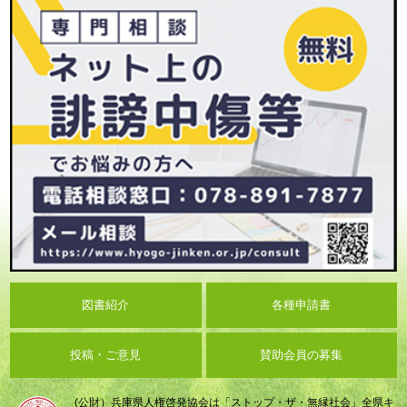
図書紹介
各種申請書
投稿・ご意見
賛助会員の募集
(公財）兵庫県人権啓発協会は「ストップ・ザ・無縁社会」全県キ