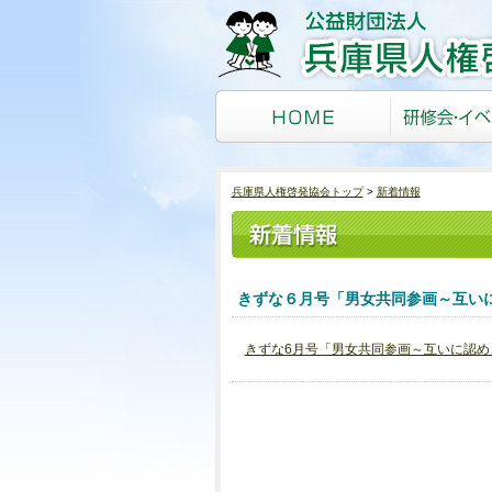
兵庫県人権啓発協会トップ
新着情報
きずな６月号「男女共同参画～互い
きずな6月号「男女共同参画～互いに認