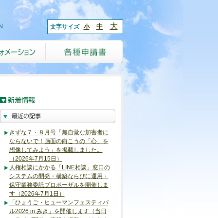
大
中
文字サイズ
小
きずな７・８月号「無自覚な加害者に
ならないで！画面の向こうの「心」を
想像してみよう」を掲載しました。
（2026年7月15日）
人権相談にかかる「LINE相談」窓口の
システムの開発・構築ならびに運用・
保守業務委託プロポーザルを開催しま
す（2026年7月1日）
「ひょうご・ヒューマンフェスティバ
ル2026 in みき」を開催します（当日