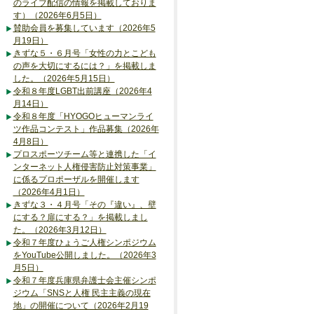
のライブ配信の情報を掲載しておりま
す）（2026年6月5日）
賛助会員を募集しています（2026年5
月19日）
きずな５・６月号「女性の力とこども
の声を大切にするには？」を掲載しま
した。（2026年5月15日）
令和８年度LGBT出前講座（2026年4
月14日）
令和８年度「HYOGOヒューマンライ
ツ作品コンテスト」作品募集（2026年
4月8日）
プロスポーツチーム等と連携した「イ
ンターネット人権侵害防止対策事業」
に係るプロポーザルを開催します
（2026年4月1日）
きずな３・４月号「その『違い』、壁
にする？扉にする？」を掲載しまし
た。（2026年3月12日）
令和７年度ひょうご人権シンポジウム
をYouTube公開しました。（2026年3
月5日）
令和７年度兵庫県弁護士会主催シンポ
ジウム「SNSと人権 民主主義の現在
地」の開催について（2026年2月19