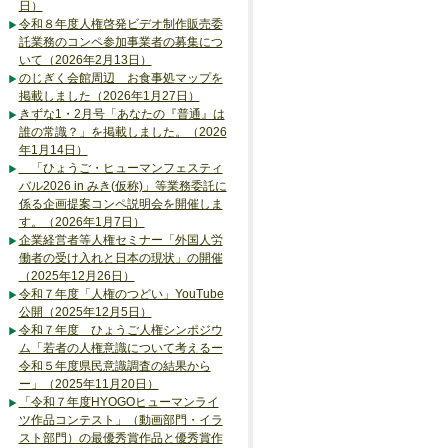
日）
令和８年度人権啓発ビデオ制作販売委
託業務のコンペ参加事業者の募集につ
いて（2026年2月13日）
のじぎく会館周辺 お食事処マップを
掲載しました（2026年1月27日）
きずな1・2月号「あなたの『普通』は
誰の常識？」を掲載しました。（2026
年1月14日）
「ひょうご・ヒューマンフェスティ
バル2026 in みき(仮称)」等業務委託に
係る企画提案コンペ説明会を開催しま
す。（2026年1月7日）
企業経営者等人権セミナー「外国人労
働者の受け入れと日本の現状」の開催
（2025年12月26日）
令和７年度「人権のつどい」YouTube
公開（2025年12月5日）
令和７年度 ひょうご人権シンポジウ
ム「若者の人権意識について考えるー
令和５年度県民意識調査の結果から
ー」（2025年11月20日）
「令和７年度HYOGOヒューマンライ
ツ作品コンテスト」（動画部門・イラ
スト部門）の最優秀賞作品と優秀賞作