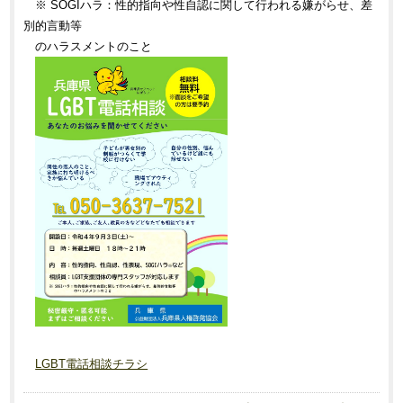
※ SOGIハラ：性的指向や性自認に関して行われる嫌がらせ、差
別的言動等
のハラスメントのこと
LGBT電話相談チラシ