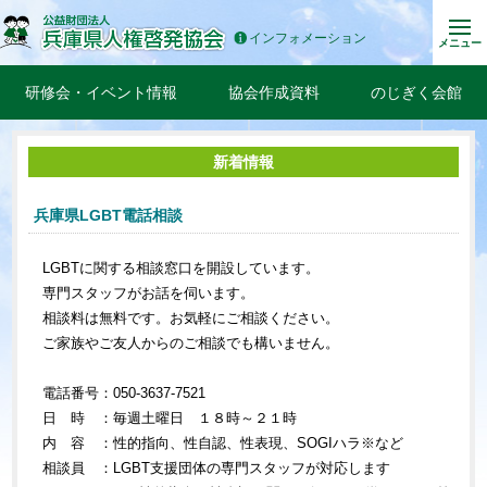
インフォメーション
メニュー
研修会・イベント情報
協会作成資料
のじぎく会館
新着情報
兵庫県LGBT電話相談
LGBTに関する相談窓口を開設しています。
専門スタッフがお話を伺います。
相談料は無料です。お気軽にご相談ください。
ご家族やご友人からのご相談でも構いません。
電話番号：050-3637-7521
日 時 ：毎週土曜日 １８時～２１時
内 容 ：性的指向、性自認、性表現、
SOGI
ハラ
※
など
相談員 ：
LGBT
支援団体の専門スタッフが対応します