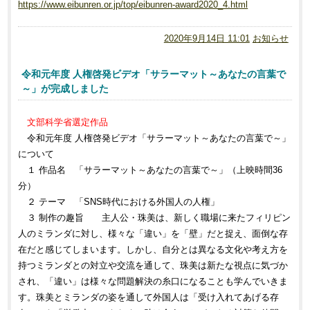
https://www.eibunren.or.jp/top/eibunren-award2020_4.html
2020年9月14日 11:01
お知らせ
令和元年度 人権啓発ビデオ「サラーマット～あなたの言葉で
～」が完成しました
文部科学省選定作品
令和元年度 人権啓発ビデオ「サラーマット～あなたの言葉で～」
について
１ 作品名 「サラーマット～あなたの言葉で～」（上映時間36
分）
２ テーマ 「SNS時代における外国人の人権」
３ 制作の趣旨 主人公・珠美は、新しく職場に来たフィリピン
人のミランダに対し、様々な「違い」を「壁」だと捉え、面倒な存
在だと感じてしまいます。しかし、自分とは異なる文化や考え方を
持つミランダとの対立や交流を通して、珠美は新たな視点に気づか
され、「違い」は様々な問題解決の糸口になることも学んでいきま
す。珠美とミランダの姿を通して外国人は「受け入れてあげる存