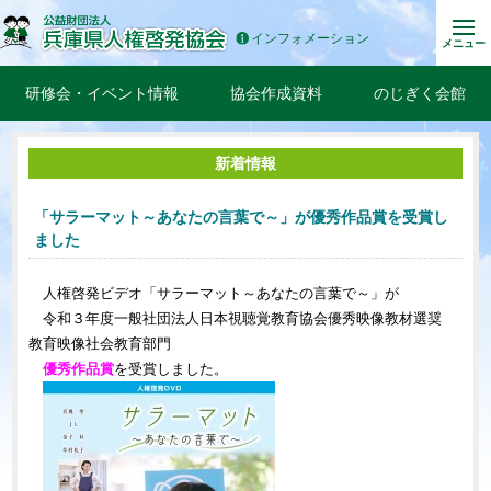
インフォメーション
メニュー
研修会・イベント情報
協会作成資料
のじぎく会館
新着情報
「サラーマット～あなたの言葉で～」が優秀作品賞を受賞し
ました
人権啓発ビデオ「サラーマット～あなたの言葉で～」が
令和３年度一般社団法人日本視聴覚教育協会優秀映像教材選奨
教育映像社会教育部門
優秀作品賞
を受賞しました。