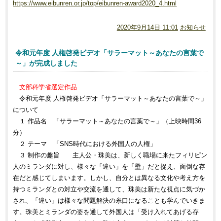
https://www.eibunren.or.jp/top/eibunren-award2020_4.html
2020年9月14日 11:01
お知らせ
令和元年度 人権啓発ビデオ「サラーマット～あなたの言葉で
～」が完成しました
文部科学省選定作品
令和元年度 人権啓発ビデオ「サラーマット～あなたの言葉で～」
について
１ 作品名 「サラーマット～あなたの言葉で～」（上映時間36
分）
２ テーマ 「SNS時代における外国人の人権」
３ 制作の趣旨 主人公・珠美は、新しく職場に来たフィリピン
人のミランダに対し、様々な「違い」を「壁」だと捉え、面倒な存
在だと感じてしまいます。しかし、自分とは異なる文化や考え方を
持つミランダとの対立や交流を通して、珠美は新たな視点に気づか
され、「違い」は様々な問題解決の糸口になることも学んでいきま
す。珠美とミランダの姿を通して外国人は「受け入れてあげる存