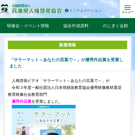
インフォメーション
メニュー
研修会・イベント情報
協会作成資料
のじぎく会館
新着情報
「サラーマット～あなたの言葉で～」が優秀作品賞を受賞し
ました
人権啓発ビデオ「サラーマット～あなたの言葉で～」が
令和３年度一般社団法人日本視聴覚教育協会優秀映像教材選奨
教育映像社会教育部門
優秀作品賞
を受賞しました。