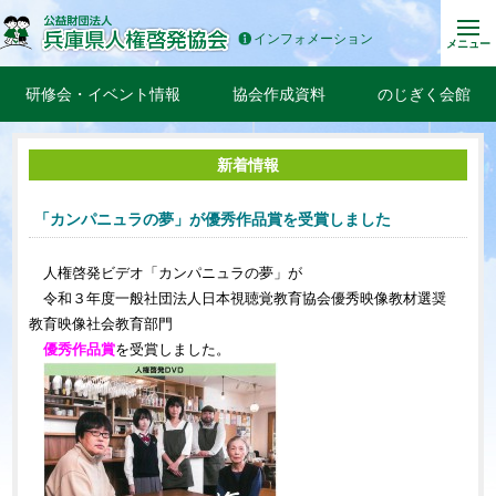
インフォメーション
メニュー
研修会・イベント情報
協会作成資料
のじぎく会館
新着情報
「カンパニュラの夢」が優秀作品賞を受賞しました
人権啓発ビデオ「カンパニュラの夢」が
令和３年度一般社団法人日本視聴覚教育協会優秀映像教材選奨
教育映像社会教育部門
優秀作品賞
を受賞しました。