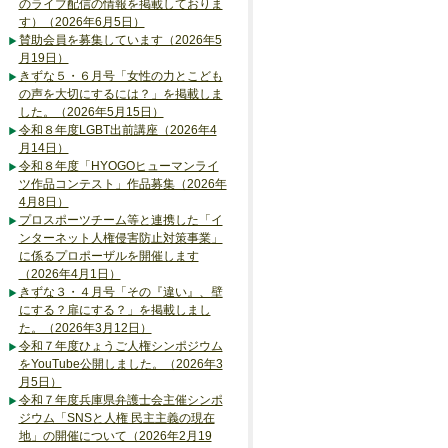
のライブ配信の情報を掲載しておりま
す）（2026年6月5日）
賛助会員を募集しています（2026年5
月19日）
きずな５・６月号「女性の力とこども
の声を大切にするには？」を掲載しま
した。（2026年5月15日）
令和８年度LGBT出前講座（2026年4
月14日）
令和８年度「HYOGOヒューマンライ
ツ作品コンテスト」作品募集（2026年
4月8日）
プロスポーツチーム等と連携した「イ
ンターネット人権侵害防止対策事業」
に係るプロポーザルを開催します
（2026年4月1日）
きずな３・４月号「その『違い』、壁
にする？扉にする？」を掲載しまし
た。（2026年3月12日）
令和７年度ひょうご人権シンポジウム
をYouTube公開しました。（2026年3
月5日）
令和７年度兵庫県弁護士会主催シンポ
ジウム「SNSと人権 民主主義の現在
地」の開催について（2026年2月19