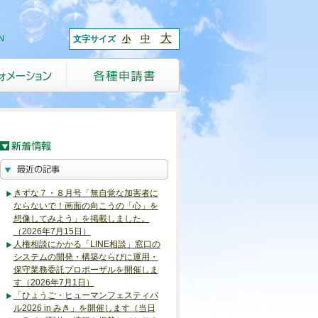
大
中
文字サイズ
小
きずな７・８月号「無自覚な加害者に
ならないで！画面の向こうの「心」を
想像してみよう」を掲載しました。
（2026年7月15日）
人権相談にかかる「LINE相談」窓口の
システムの開発・構築ならびに運用・
保守業務委託プロポーザルを開催しま
す（2026年7月1日）
「ひょうご・ヒューマンフェスティバ
ル2026 in みき」を開催します（当日