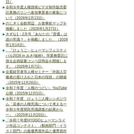
日）
令和８年度人権啓発ビデオ制作販売委
託業務のコンペ参加事業者の募集につ
いて（2026年2月13日）
のじぎく会館周辺 お食事処マップを
掲載しました（2026年1月27日）
きずな1・2月号「あなたの『普通』は
誰の常識？」を掲載しました。（2026
年1月14日）
「ひょうご・ヒューマンフェスティ
バル2026 in みき(仮称)」等業務委託に
係る企画提案コンペ説明会を開催しま
す。（2026年1月7日）
企業経営者等人権セミナー「外国人労
働者の受け入れと日本の現状」の開催
（2025年12月26日）
令和７年度「人権のつどい」YouTube
公開（2025年12月5日）
令和７年度 ひょうご人権シンポジウ
ム「若者の人権意識について考えるー
令和５年度県民意識調査の結果から
ー」（2025年11月20日）
「令和７年度HYOGOヒューマンライ
ツ作品コンテスト」（動画部門・イラ
スト部門）の最優秀賞作品と優秀賞作