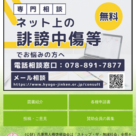
図書紹介
各種申請書
投稿・ご意見
賛助会員の募集
(公財）兵庫県人権啓発協会は「ストップ・ザ・無縁社会」全県キ