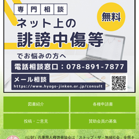
図書紹介
各種申請書
投稿・ご意見
賛助会員の募集
(公財）兵庫県人権啓発協会は「ストップ・ザ・無縁社会」全県キ