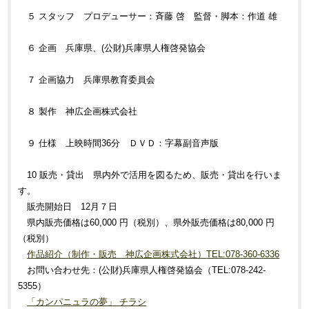
５ スタッフ プロデューサー：斉藤 啓 監督・脚本：作道 雄
６ 企画 兵庫県、(公財)兵庫県人権啓発協会
７ 企画協力 兵庫県教育委員会
８ 製作 神広企画株式会社
９ 仕様 上映時間36分 ＤＶＤ：字幕副音声版
10 販売・貸出 県内外で活用を図るため、販売・貸出を行いま
す。
販売開始日 12月７日
県内販売価格は60,000 円（税別）、県外販売価格は80,000 円
（税別）
作品紹介（制作・販売 神広企画株式会社）TEL:078-360-6336
お問い合わせ先：(公財)兵庫県人権啓発協会（TEL:078-242-
5355）
「カンパニュラの夢」 チラシ