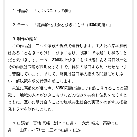
１ 作品名 「カンパニュラの夢」
２ テーマ 「超高齢化社会とひきこもり（8050問題）」
３ 制作の趣旨
この作品は、二つの家族の視点で進行します。主人公の岸本麻帆
はあることをきっかけに「ひきこもり」は誰にでも起こり得ること
だと気づきます。一方、20年以上ひきこもり状態にある谷口誠一と
その両親は問題が長期化する中で、解決の糸口すら見いだせないま
ま苦悩しています。そして、麻帆は谷口家の抱える問題に寄り添
い、解決策を求め行動を起こします。
急速に高齢化が進む今、8050問題は誰にでも起こりうることと認
識し、地域の人々がひきこもりなどの悩みを共有し偏見をなくすと
ともに、互いに助け合うことで地域共生社会の実現をめざす人権啓
発ドラマを制作しました。
４ 出演者 宮地 真緒（洲本市出身）、六角 精児（高砂市出
身）、山田ルイ53 世（三木市出身）ほか