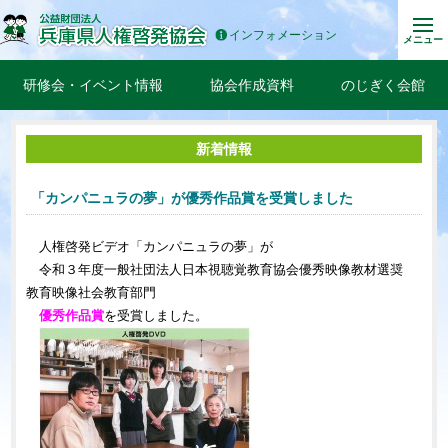
インフォメーション
メニュー
研修会・イベント情報
協会作成資料
のじぎく会館
新着情報
「カンパニュラの夢」が優秀作品賞を受賞しました
人権啓発ビデオ「カンパニュラの夢」が
令和３年度一般社団法人日本視聴覚教育協会優秀映像教材選奨
教育映像社会教育部門
優秀作品賞
を受賞しました。