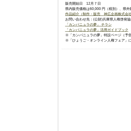
販売開始日 12月７日
県内販売価格は60,000 円（税別）、県外販
作品紹介（制作・販売 神広企画株式会社）TEL
お問い合わせ先：(公財)兵庫県人権啓発協会（TE
「カンパニュラの夢」 チラシ
「カンパニュラの夢」活用ガイドブック
※「カンパニュラの夢」特設ページ（予
※「ひょうご・オンライン人権フェア」