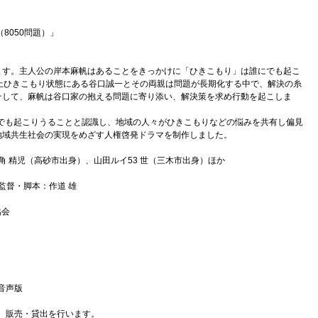
8050問題）」
ます。主人公の岸本麻帆はあることをきっかけに「ひきこもり」は誰にでも起こ
上ひきこもり状態にある谷口誠一とその両親は問題が長期化する中で、解決の糸
そして、麻帆は谷口家の抱える問題に寄り添い、解決策を求め行動を起こしま
にでも起こりうることと認識し、地域の人々がひきこもりなどの悩みを共有し偏見
地域共生社会の実現をめざす人権啓発ドラマを制作しました。
角 精児（高砂市出身）、山田ルイ53 世（三木市出身）ほか
監督・脚本：作道 雄
協会
音声版
め、販売・貸出を行います。