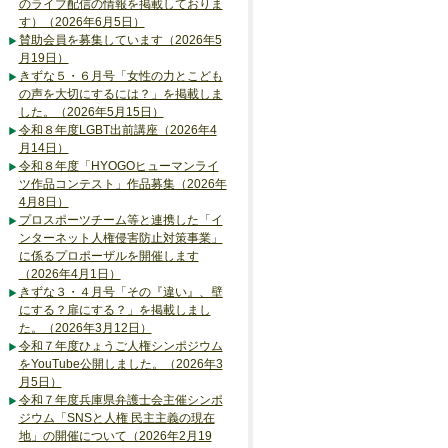
のライブ配信の情報を掲載しておりま
す）（2026年6月5日）
賛助会員を募集しています（2026年5
月19日）
きずな５・６月号「女性の力とこども
の声を大切にするには？」を掲載しま
した。（2026年5月15日）
令和８年度LGBT出前講座（2026年4
月14日）
令和８年度「HYOGOヒューマンライ
ツ作品コンテスト」作品募集（2026年
4月8日）
プロスポーツチーム等と連携した「イ
ンターネット人権侵害防止対策事業」
に係るプロポーザルを開催します
（2026年4月1日）
きずな３・４月号「その『違い』、壁
にする？扉にする？」を掲載しまし
た。（2026年3月12日）
令和７年度ひょうご人権シンポジウム
をYouTube公開しました。（2026年3
月5日）
令和７年度兵庫県弁護士会主催シンポ
ジウム「SNSと人権 民主主義の現在
地」の開催について（2026年2月19