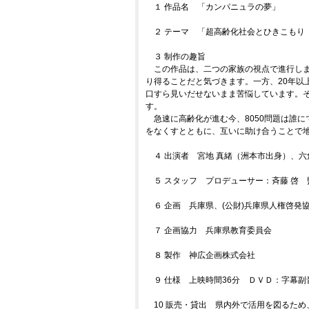
１ 作品名 「カンパニュラの夢」
２ テーマ 「超高齢化社会とひきこもり（
３ 制作の趣旨
この作品は、二つの家族の視点で進行し
り得ることだと気づきます。一方、20年以
口すら見いだせないまま苦悩しています。
す。
急速に高齢化が進む今、8050問題は誰
をなくすとともに、互いに助け合うことで
４ 出演者 宮地 真緒（洲本市出身）、六
５ スタッフ プロデューサー：斉藤 啓 
６ 企画 兵庫県、(公財)兵庫県人権啓発
７ 企画協力 兵庫県教育委員会
８ 製作 神広企画株式会社
９ 仕様 上映時間36分 ＤＶＤ：字幕副
10 販売・貸出 県内外で活用を図るた