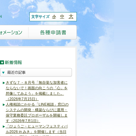
大
中
文字サイズ
小
きずな７・８月号「無自覚な加害者に
ならないで！画面の向こうの「心」を
想像してみよう」を掲載しました。
（2026年7月15日）
人権相談にかかる「LINE相談」窓口の
システムの開発・構築ならびに運用・
保守業務委託プロポーザルを開催しま
す（2026年7月1日）
「ひょうご・ヒューマンフェスティバ
ル2026 in みき」を開催します（当日