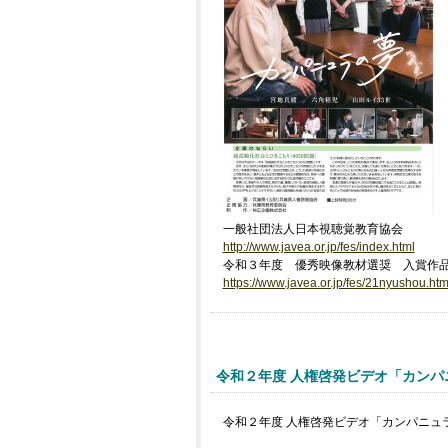
一般社団法人日本視聴覚教育協会
http://www.javea.or.jp/fes/index.html
令和３年度 優秀映像教材選奨 入賞作
https://www.javea.or.jp/fes/21nyushou.htm
令和２年度 人権啓発ビデオ「カンパ
令和２年度 人権啓発ビデオ「カンパニュ