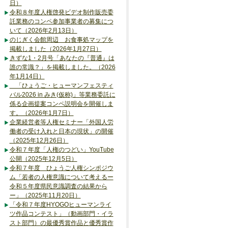
日）
令和８年度人権啓発ビデオ制作販売委
託業務のコンペ参加事業者の募集につ
いて（2026年2月13日）
のじぎく会館周辺 お食事処マップを
掲載しました（2026年1月27日）
きずな1・2月号「あなたの『普通』は
誰の常識？」を掲載しました。（2026
年1月14日）
「ひょうご・ヒューマンフェスティ
バル2026 in みき(仮称)」等業務委託に
係る企画提案コンペ説明会を開催しま
す。（2026年1月7日）
企業経営者等人権セミナー「外国人労
働者の受け入れと日本の現状」の開催
（2025年12月26日）
令和７年度「人権のつどい」YouTube
公開（2025年12月5日）
令和７年度 ひょうご人権シンポジウ
ム「若者の人権意識について考えるー
令和５年度県民意識調査の結果から
ー」（2025年11月20日）
「令和７年度HYOGOヒューマンライ
ツ作品コンテスト」（動画部門・イラ
スト部門）の最優秀賞作品と優秀賞作