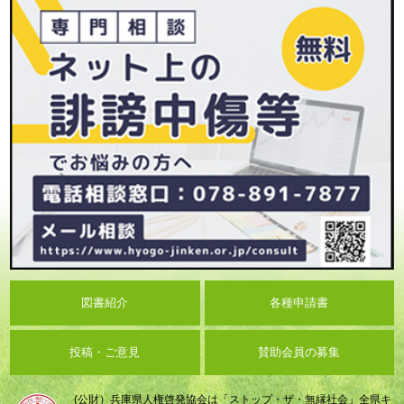
図書紹介
各種申請書
投稿・ご意見
賛助会員の募集
(公財）兵庫県人権啓発協会は「ストップ・ザ・無縁社会」全県キ