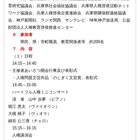
育研究協議会、兵庫県社会福祉協議会、兵庫県人権啓発活動ネット
ワーク協議会、兵庫人権啓発企業連絡会、兵庫県隣保館連絡協議
会、神戸新聞社、ラジオ関西、サンテレビ、NHK神戸放送局、公益
財団法人人権教育啓発推進センター
６ 参加者
県民、県・市町職員、教育関係者等 約200名
７ 内 容
（１）日程
14:15～14:40
・主催者あいさつ開会行事及び表彰式
・人権問題文芸作品「のじぎく文芸賞」表彰式
14:45～15:05
ハートフル人権ミニコンサート
演 者 山中 歩夢 （ピアノ）
堀江 恵太 （ヴァイオリン）
大槻 桃子 （ヴィオラ）
細谷 公三香（チェロ）
15:15～16:15
人権講演会