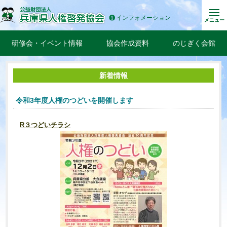
インフォメーション
メニュー
研修会・イベント情報
協会作成資料
のじぎく会館
新着情報
令和3年度人権のつどいを開催します
R３つどいチラシ