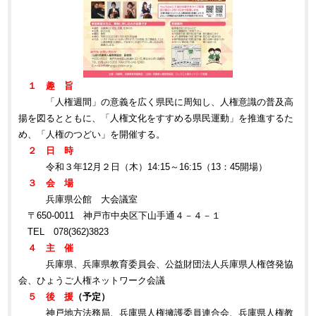
１ 趣 旨
「人権週間」の意義を広く県民に周知し、人権意識の普及高
揚を図るとともに、「人権文化をすすめる県民運動」を推進するた
め、「人権のつどい」を開催する。
２ 日 時
令和３年12月２日（木）14:15～16:15（13：45開場）
３ 会 場
兵庫県公館 大会議室
〒650-0011 神戸市中央区下山手通４－４－１
TEL 078(362)3823
４ 主 催
兵庫県、兵庫県教育委員会、公益財団法人兵庫県人権啓発協
会、ひょうご人権ネットワーク会議
５ 後 援
（予定）
神戸地方法務局、兵庫県人権擁護委員連合会、兵庫県人権教