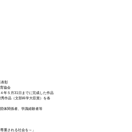
臣表彰
教育協会
和４年５月31日までに完成した作品
優秀作品（文部科学大臣賞）を各
・団体関係者、学識経験者等
権尊重される社会を～」