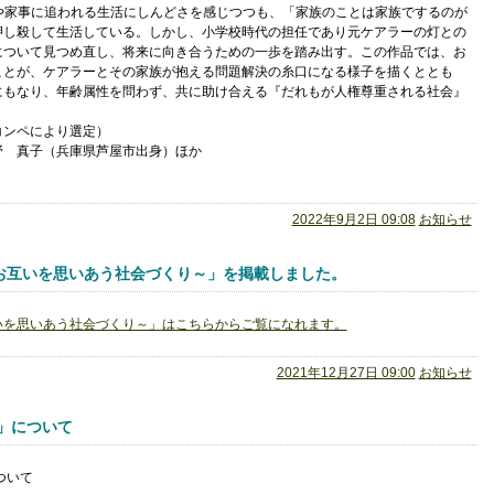
や家事に追われる生活にしんどさを感じつつも、「家族のことは家族でするのが
押し殺して生活している。しかし、小学校時代の担任であり元ケアラーの灯との
について見つめ直し、将来に向き合うための一歩を踏み出す。この作品では、お
ことが、ケアラーとその家族が抱える問題解決の糸口になる様子を描くととも
にもなり、年齢属性を問わず、共に助け合える『だれもが人権尊重される社会』
コンペにより選定）
石野 真子（兵庫県芦屋市出身）ほか
2022年9月2日 09:08
お知らせ
お互いを思いあう社会づくり～」を掲載しました。
いを思いあう社会づくり～」はこちらからご覧になれます。
2021年12月27日 09:00
お知らせ
」について
ついて