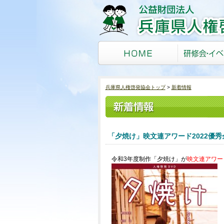
兵庫県人権啓発協会トップ
新着情報
「夕焼け」映文連アワード2022優
令和3年度制作「夕焼け」が
映文連アワー