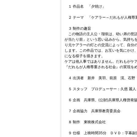
１ 作品名 「夕焼け」
２ テーマ 「ケアラー～だれもが人権尊
３ 制作の趣旨
この物語の主人公・瑠依は、幼い弟の世
が当たり前」という思い込みから、気持ち
り元ケアラーの灯との交流によって、自分
します。この作品では、お互いを気にかけ
になる様子を描きます。
ケアは他人事ではありません。だれもがケ
『だれもが人権尊重される社会』の実現を
４ 出演者 新井 美羽、前原 滉、石野
５ スタッフ プロデューサー：久慈 麗人
６ 企画 兵庫県、(公財)兵庫県人権啓発
７ 企画協力 兵庫県教育委員会
８ 制作 東映株式会社
９ 仕様 上映時間35分 ＤＶＤ：字幕副