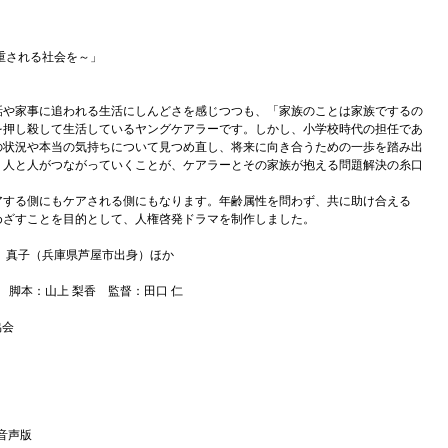
重される社会を～」
話や家事に追われる生活にしんどさを感じつつも、「家族のことは家族でするの
を押し殺して生活しているヤングケアラーです。しかし、小学校時代の担任であ
の状況や本当の気持ちについて見つめ直し、将来に向き合うための一歩を踏み出
、人と人がつながっていくことが、ケアラーとその家族が抱える問題解決の糸口
アする側にもケアされる側にもなります。年齢属性を問わず、共に助け合える
めざすことを目的として、人権啓発ドラマを制作しました。
 真子（兵庫県芦屋市出身）ほか
 脚本：山上 梨香 監督：田口 仁
協会
音声版