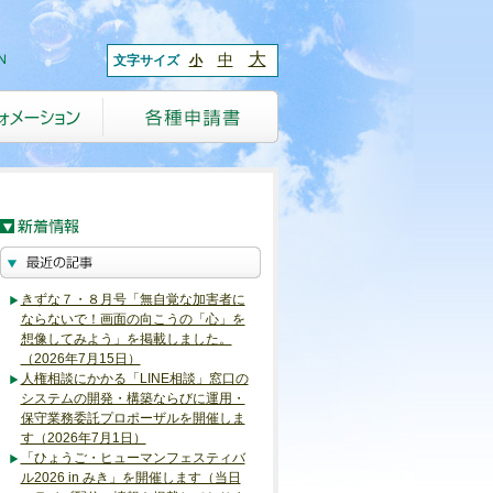
大
中
文字サイズ
小
きずな７・８月号「無自覚な加害者に
ならないで！画面の向こうの「心」を
想像してみよう」を掲載しました。
（2026年7月15日）
人権相談にかかる「LINE相談」窓口の
システムの開発・構築ならびに運用・
保守業務委託プロポーザルを開催しま
す（2026年7月1日）
「ひょうご・ヒューマンフェスティバ
ル2026 in みき」を開催します（当日