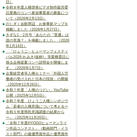
日）
令和８年度人権啓発ビデオ制作販売委
託業務のコンペ参加事業者の募集につ
いて（2026年2月13日）
のじぎく会館周辺 お食事処マップを
掲載しました（2026年1月27日）
きずな1・2月号「あなたの『普通』は
誰の常識？」を掲載しました。（2026
年1月14日）
「ひょうご・ヒューマンフェスティ
バル2026 in みき(仮称)」等業務委託に
係る企画提案コンペ説明会を開催しま
す。（2026年1月7日）
企業経営者等人権セミナー「外国人労
働者の受け入れと日本の現状」の開催
（2025年12月26日）
令和７年度「人権のつどい」YouTube
公開（2025年12月5日）
令和７年度 ひょうご人権シンポジウ
ム「若者の人権意識について考えるー
令和５年度県民意識調査の結果から
ー」（2025年11月20日）
「令和７年度HYOGOヒューマンライ
ツ作品コンテスト」（動画部門・イラ
スト部門）の最優秀賞作品と優秀賞作