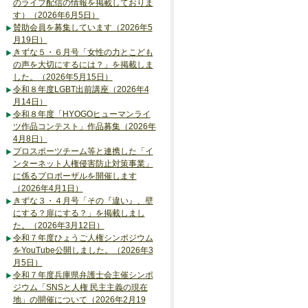
のライブ配信の情報を掲載しておりま
す）（2026年6月5日）
賛助会員を募集しています（2026年5
月19日）
きずな５・６月号「女性の力とこども
の声を大切にするには？」を掲載しま
した。（2026年5月15日）
令和８年度LGBT出前講座（2026年4
月14日）
令和８年度「HYOGOヒューマンライ
ツ作品コンテスト」作品募集（2026年
4月8日）
プロスポーツチーム等と連携した「イ
ンターネット人権侵害防止対策事業」
に係るプロポーザルを開催します
（2026年4月1日）
きずな３・４月号「その『違い』、壁
にする？扉にする？」を掲載しまし
た。（2026年3月12日）
令和７年度ひょうご人権シンポジウム
をYouTube公開しました。（2026年3
月5日）
令和７年度兵庫県弁護士会主催シンポ
ジウム「SNSと人権 民主主義の現在
地」の開催について（2026年2月19