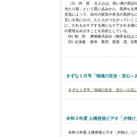
（3） 内 容 主人公は、幼い弟の世話
当たり前」という思い込みから、気持ちを
交流によって、自分の状況や本当の気持ち
互いを気にかけ、人と人がつながっていく
に、だれもがケアする側にもケアされる側
の実現をめざすことを目的としている。
(4) 制 作 東映株式会社（制作会社は
(5) 出演者 新井 美羽、前原 滉、
きずな１月号「地域の安全・安心～
きずな１月号「地域の安全・安心～お互
令和３年度 人権啓発ビデオ「夕焼け
令和３年度 人権啓発ビデオ「夕焼け」に