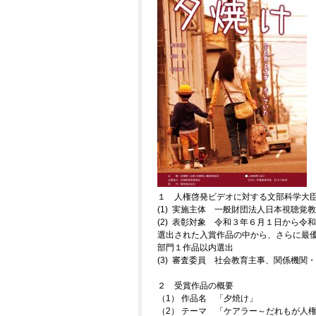
１ 人権啓発ビデオに対する文部科学大
(1) 実施主体 一般財団法人日本視聴覚
(2) 表彰対象 令和３年６月１日から令
選出された入賞作品の中から、さらに最
部門１作品以内選出
(3) 審査委員 社会教育主事、関係機関
２ 受賞作品の概要
（1） 作品名 「夕焼け」
（2） テーマ 「ケアラー～だれもが人