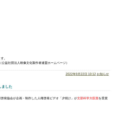
。
ます。
（公益社団法人映像文化製作者連盟ホームページ）
2022年9月22日 10:12
お知らせ
しました
権啓発協会が企画・制作した人権啓発ビデオ「夕焼け」が
文部科学大臣賞
を受賞