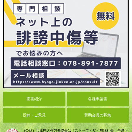
図書紹介
各種申請書
投稿・ご意見
賛助会員の募集
(公財）兵庫県人権啓発協会は「ストップ・ザ・無縁社会」全県キ