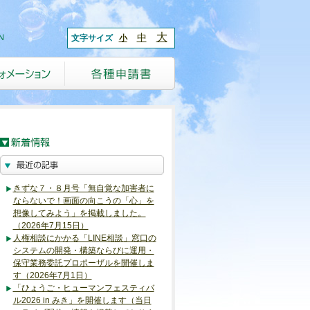
大
中
文字サイズ
小
きずな７・８月号「無自覚な加害者に
ならないで！画面の向こうの「心」を
想像してみよう」を掲載しました。
（2026年7月15日）
人権相談にかかる「LINE相談」窓口の
システムの開発・構築ならびに運用・
保守業務委託プロポーザルを開催しま
す（2026年7月1日）
「ひょうご・ヒューマンフェスティバ
ル2026 in みき」を開催します（当日