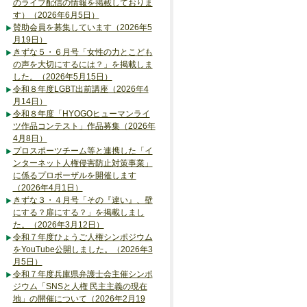
のライブ配信の情報を掲載しておりま
す）（2026年6月5日）
賛助会員を募集しています（2026年5
月19日）
きずな５・６月号「女性の力とこども
の声を大切にするには？」を掲載しま
した。（2026年5月15日）
令和８年度LGBT出前講座（2026年4
月14日）
令和８年度「HYOGOヒューマンライ
ツ作品コンテスト」作品募集（2026年
4月8日）
プロスポーツチーム等と連携した「イ
ンターネット人権侵害防止対策事業」
に係るプロポーザルを開催します
（2026年4月1日）
きずな３・４月号「その『違い』、壁
にする？扉にする？」を掲載しまし
た。（2026年3月12日）
令和７年度ひょうご人権シンポジウム
をYouTube公開しました。（2026年3
月5日）
令和７年度兵庫県弁護士会主催シンポ
ジウム「SNSと人権 民主主義の現在
地」の開催について（2026年2月19