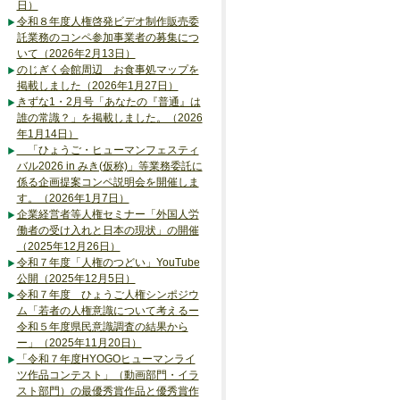
日）
令和８年度人権啓発ビデオ制作販売委
託業務のコンペ参加事業者の募集につ
いて（2026年2月13日）
のじぎく会館周辺 お食事処マップを
掲載しました（2026年1月27日）
きずな1・2月号「あなたの『普通』は
誰の常識？」を掲載しました。（2026
年1月14日）
「ひょうご・ヒューマンフェスティ
バル2026 in みき(仮称)」等業務委託に
係る企画提案コンペ説明会を開催しま
す。（2026年1月7日）
企業経営者等人権セミナー「外国人労
働者の受け入れと日本の現状」の開催
（2025年12月26日）
令和７年度「人権のつどい」YouTube
公開（2025年12月5日）
令和７年度 ひょうご人権シンポジウ
ム「若者の人権意識について考えるー
令和５年度県民意識調査の結果から
ー」（2025年11月20日）
「令和７年度HYOGOヒューマンライ
ツ作品コンテスト」（動画部門・イラ
スト部門）の最優秀賞作品と優秀賞作