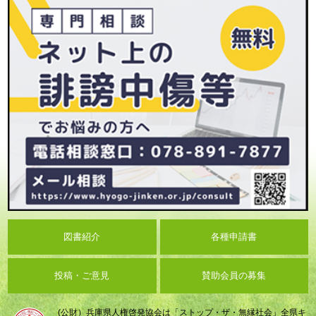
図書紹介
各種申請書
投稿・ご意見
賛助会員の募集
(公財）兵庫県人権啓発協会は「ストップ・ザ・無縁社会」全県キ