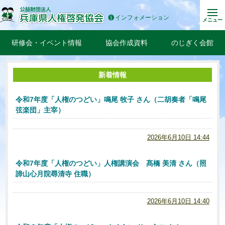
インフォメーション
メニュー
研修会・イベント情報
協会作成資料
のじぎく会館
新着情報
令和7年度「人権のつどい」鳴尾 牧子 さん（二胡奏者「鳴尾
弦楽団」主宰）
2026年6月10日 14:44
令和7年度「人権のつどい」人権講演会 髙橋 美清 さん（照
諦山心月院尋清寺 住職）
2026年6月10日 14:40