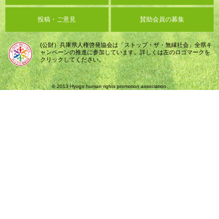
投稿・ご意見
賛助会員の募集
(公財）兵庫県人権啓発協会は「ストップ・ザ・無縁社会」全県キ
ャンペーンの推進に参加しています。詳しくは左のロゴマークを
クリックしてください。
© 2013 Hyogo human rights promotion association.