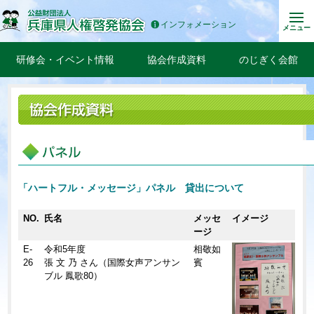
インフォメーション
メニュー
研修会・イベント情報
協会作成資料
のじぎく会館
「ハートフル・メッセージ」パネル 貸出について
NO.
氏名
メッセ
イメージ
ージ
E-
令和5年度
相敬如
26
張 文 乃 さん（国際女声アンサン
賓
ブル 鳳歌80）