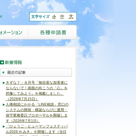
大
中
文字サイズ
小
きずな７・８月号「無自覚な加害者に
ならないで！画面の向こうの「心」を
想像してみよう」を掲載しました。
（2026年7月15日）
人権相談にかかる「LINE相談」窓口の
システムの開発・構築ならびに運用・
保守業務委託プロポーザルを開催しま
す（2026年7月1日）
「ひょうご・ヒューマンフェスティバ
ル2026 in みき」を開催します（当日