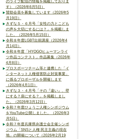
のライブ配信の情報を掲載しておりま
す）（2026年6月5日）
賛助会員を募集しています（2026年5
月19日）
きずな５・６月号「女性の力とこども
の声を大切にするには？」を掲載しま
した。（2026年5月15日）
令和８年度LGBT出前講座（2026年4
月14日）
令和８年度「HYOGOヒューマンライ
ツ作品コンテスト」作品募集（2026年
4月8日）
プロスポーツチーム等と連携した「イ
ンターネット人権侵害防止対策事業」
に係るプロポーザルを開催します
（2026年4月1日）
きずな３・４月号「その『違い』、壁
にする？扉にする？」を掲載しまし
た。（2026年3月12日）
令和７年度ひょうご人権シンポジウム
をYouTube公開しました。（2026年3
月5日）
令和７年度兵庫県弁護士会主催シンポ
ジウム「SNSと人権 民主主義の現在
地」の開催について（2026年2月19