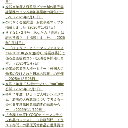
日）
令和８年度人権啓発ビデオ制作販売委
託業務のコンペ参加事業者の募集につ
いて（2026年2月13日）
のじぎく会館周辺 お食事処マップを
掲載しました（2026年1月27日）
きずな1・2月号「あなたの『普通』は
誰の常識？」を掲載しました。（2026
年1月14日）
「ひょうご・ヒューマンフェスティ
バル2026 in みき(仮称)」等業務委託に
係る企画提案コンペ説明会を開催しま
す。（2026年1月7日）
企業経営者等人権セミナー「外国人労
働者の受け入れと日本の現状」の開催
（2025年12月26日）
令和７年度「人権のつどい」YouTube
公開（2025年12月5日）
令和７年度 ひょうご人権シンポジウ
ム「若者の人権意識について考えるー
令和５年度県民意識調査の結果から
ー」（2025年11月20日）
「令和７年度HYOGOヒューマンライ
ツ作品コンテスト」（動画部門・イラ
スト部門）の最優秀賞作品と優秀賞作