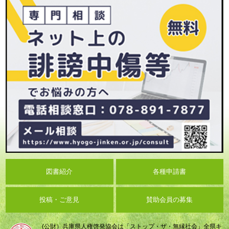
図書紹介
各種申請書
投稿・ご意見
賛助会員の募集
(公財）兵庫県人権啓発協会は「ストップ・ザ・無縁社会」全県キ