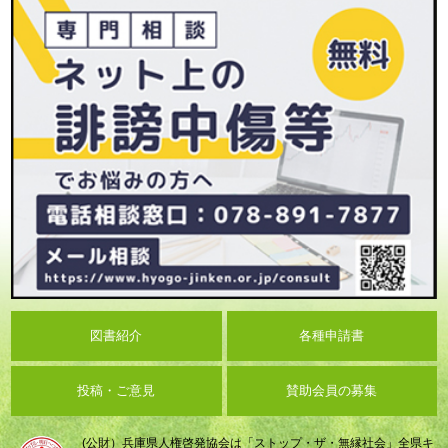
図書紹介
各種申請書
投稿・ご意見
賛助会員の募集
(公財）兵庫県人権啓発協会は「ストップ・ザ・無縁社会」全県キ